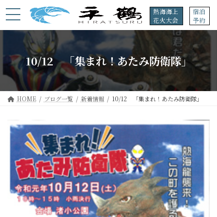
コ
ナ
熱海海上
宿泊
ン
ビ
花火大会
予約
テ
ゲ
ン
ー
ツ
シ
へ
ョ
10/12 「集まれ！あたみ防衛隊」
ス
ン
キ
に
ッ
移
プ
動
HOME
ブログ一覧
新着情報
10/12 「集まれ！あたみ防衛隊」