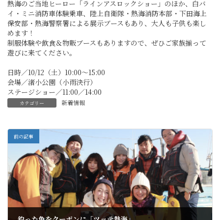
熱海のご当地ヒーロー「ラインアスロックショー」のほか、白バ
イ・ミニ消防車体験乗車、陸上自衛隊・熱海消防本部・下田海上
保安部・熱海警察署による展示ブースもあり、大人も子供も楽し
めます！
制服体験や飲食＆物販ブースもありますので、ぜひご家族揃って
遊びに来てください。
日時／10/12（土）10:00～15:00
会場／渚小公園（小雨決行）
ステージショー／11:00／14:00
新着情報
カテゴリー
前の記事
釣った魚をクーポンに「ツッテ熱海」