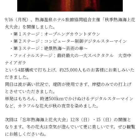
9/16（月祝）、熱海温泉ホテル旅館協同組合主催「秋季熱海海上花
火大会」を開催しました。
・第１ステージ：オープニングカウントダウン
・第２ステージ：コンピューター制御デジタルスターマイン
・第３ステージ：絶景熱海～芸術の華～
・ファイナルステージ：最終最大の一大スペクタクル 大空中
ナイアガラ
という4部構成で打ち上げ、約25,000人ものお客様にお楽しみいた
だきました。
同日は波が高い状況で、堤防が使用できず、岸壁のみでの打上げ
とさせていただきました。
単発はもちろん、時速500kmでかけぬけるデジタルスターマイン
など、カラフルな花火が秋の夜空を染めました。
次回は「忘年熱海海上花火大会」12/8（日）・15（日）の開催と
なります。冬の花火は空気が澄んでいて更に美しいです。ぜひ観覧
にお越しくださいね。