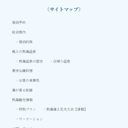
《サイトマップ》
宿泊予約
総合案内
宿泊約款
極上の熱海温泉
熱海温泉の歴史
日帰り温泉
豪快な磯料理
お昼の食事処
海が香る旅館
熱海観光情報
特別プラン
熱海海上花火大会【速報】
ワーケーション