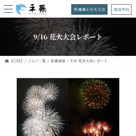
コ
ナ
ン
ビ
熱海海上花火大会
宿泊予約
テ
ゲ
ン
ー
ツ
シ
へ
ョ
9/16 花火大会レポート
ス
ン
キ
に
ッ
移
プ
動
HOME
ブログ一覧
新着情報
9/16 花火大会レポート