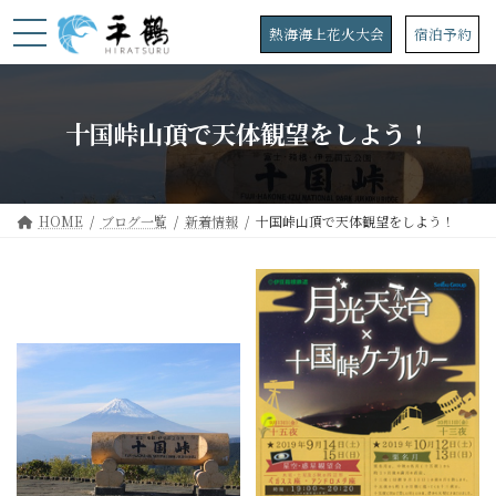
コ
ナ
ン
ビ
熱海海上花火大会
宿泊予約
テ
ゲ
ン
ー
ツ
シ
へ
ョ
十国峠山頂で天体観望をしよう！
ス
ン
キ
に
ッ
移
プ
動
HOME
ブログ一覧
新着情報
十国峠山頂で天体観望をしよう！