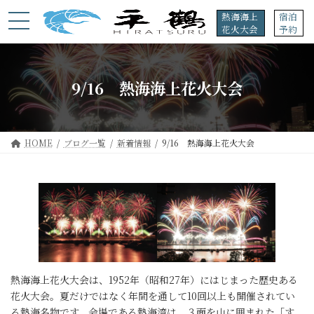
コ
ナ
熱海海上
宿泊
ン
ビ
花火大会
予約
テ
ゲ
ン
ー
ツ
シ
へ
ョ
9/16 熱海海上花火大会
ス
ン
キ
に
ッ
移
プ
動
HOME
ブログ一覧
新着情報
9/16 熱海海上花火大会
熱海海上花火大会は、1952年（昭和27年）にはじまった歴史ある
花火大会。夏だけではなく年間を通して10回以上も開催されてい
る熱海名物です。会場である熱海湾は、３面を山に囲まれた「す