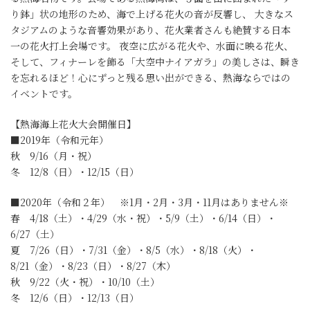
り鉢」状の地形のため、海で上げる花火の音が反響し、 大きなス
タジアムのような音響効果があり、花火業者さんも絶賛する日本
一の花火打上会場です。 夜空に広がる花火や、水面に映る花火、
そして、フィナーレを飾る「大空中ナイアガラ」の美しさは、瞬き
を忘れるほど！心にずっと残る思い出ができる、熱海ならではの
イベントです。
【熱海海上花火大会開催日】
■2019年（令和元年）
秋 9/16（月・祝）
冬 12/8（日）・12/15（日）
■2020年（令和２年） ※1月・2月・3月・11月はありません※
春 4/18（土）・4/29（水・祝）・5/9（土）・6/14（日）・
6/27（土）
夏 7/26（日）・7/31（金）・8/5（水）・8/18（火）・
8/21（金）・8/23（日）・8/27（木）
秋 9/22（火・祝）・10/10（土）
冬 12/6（日）・12/13（日）