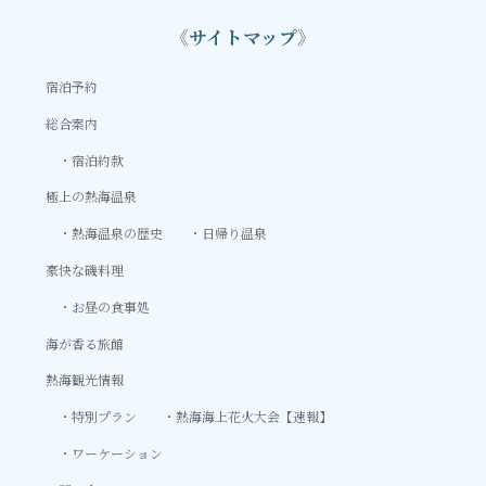
《サイトマップ》
宿泊予約
総合案内
宿泊約款
極上の熱海温泉
熱海温泉の歴史
日帰り温泉
豪快な磯料理
お昼の食事処
海が香る旅館
熱海観光情報
特別プラン
熱海海上花火大会【速報】
ワーケーション