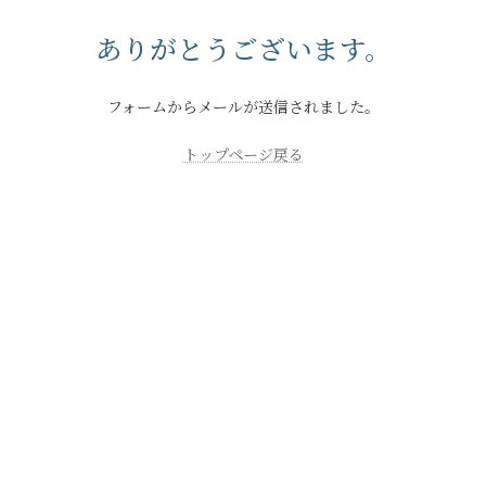
コ
ナ
ン
ビ
ありがとうございます。
テ
ゲ
ン
ー
ツ
シ
フォームからメールが送信されました。
へ
ョ
ス
ン
トップページ戻る
キ
に
ッ
移
プ
動