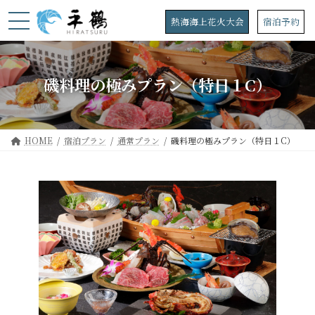
コ
ナ
ン
ビ
熱海海上花火大会
宿泊予約
テ
ゲ
ン
ー
ツ
シ
へ
ョ
磯料理の極みプラン（特日１C）
ス
ン
キ
に
ッ
移
プ
動
HOME
宿泊プラン
通常プラン
磯料理の極みプラン（特日１C）