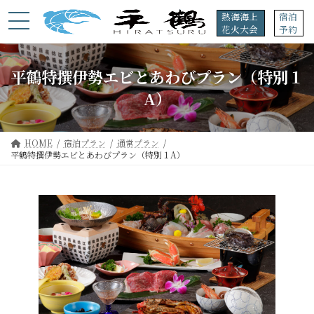
コ
ナ
熱海海上
宿泊
ン
ビ
花火大会
予約
テ
ゲ
ン
ー
ツ
シ
平鶴特撰伊勢エビとあわびプラン（特別１
へ
ョ
ス
ン
A）
キ
に
ッ
移
プ
動
HOME
宿泊プラン
通常プラン
平鶴特撰伊勢エビとあわびプラン（特別１A）