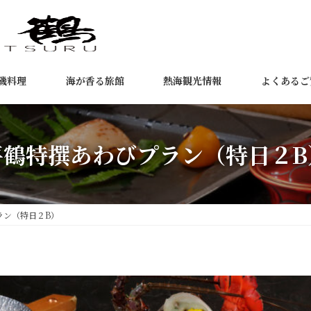
磯料理
海が香る旅館
熱海観光情報
よくあるご
平鶴特撰あわびプラン（特日２B
ラン（特日２B）