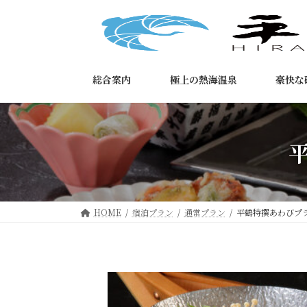
コ
ナ
ン
ビ
テ
ゲ
ン
ー
ツ
シ
総合案内
極上の熱海温泉
豪快な
へ
ョ
ス
ン
キ
に
ッ
移
プ
動
HOME
宿泊プラン
通常プラン
平鶴特撰あわびプ