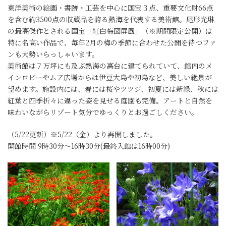
東洋美術の絵画・書跡・工芸を中心に国宝３点、重要文化財66点
を含む約3500点の収蔵品を誇る熱海を代表する美術館。尾形光琳
の最高傑作とされる国宝「紅白梅図屏風」（※期間限定公開）は
特に名高い作品で、毎年2月の梅の季節に合わせた公開を待つファ
ンも大勢いらっしゃいます。
美術館は７万坪にも及ぶ熱海の高台に建てられていて、館内のメ
インロビーやムア広場からは伊豆大島や初島など、美しい絶景が
望めます。施設内には、春には桜やツツジ、初夏には新緑、秋には
紅葉と四季折々に違った姿を見せる庭園も完備。アートと自然を
味わいながらリゾート気分でゆっくりとお過ごしください。
（5/22更新）※5/22（金）より再開しました。
開館時間 9時30分〜16時30分(最終入館は16時00分)