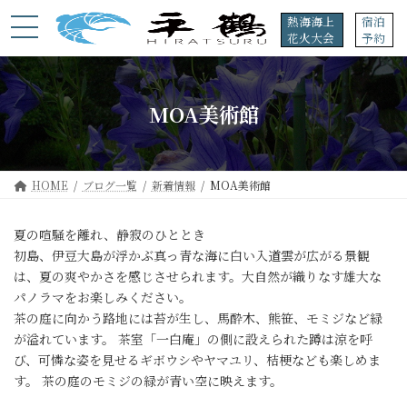
コ
ナ
熱海海上
宿泊
ン
ビ
花火大会
予約
テ
ゲ
ン
ー
ツ
シ
へ
ョ
MOA美術館
ス
ン
キ
に
ッ
移
プ
動
HOME
ブログ一覧
新着情報
MOA美術館
夏の喧騒を離れ、静寂のひととき
初島、伊豆大島が浮かぶ真っ青な海に白い入道雲が広がる景観
は、夏の爽やかさを感じさせられます。大自然が織りなす雄大な
パノラマをお楽しみください。
茶の庭に向かう路地には苔が生し、馬酔木、熊笹、モミジなど緑
が溢れています。 茶室「一白庵」の側に設えられた蹲は涼を呼
び、可憐な姿を見せるギボウシやヤマユリ、桔梗なども楽しめま
す。 茶の庭のモミジの緑が青い空に映えます。