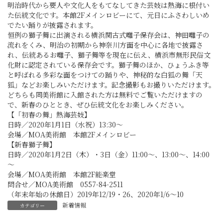
明治時代から要人や文化人をもてなしてきた芸妓は熱海に根付い
た伝統文化です。本館2Fメインロビーにて、元日にふさわしいめ
でたい踊りが披露されます。
恒例の獅子舞に出演される横浜関古式囃子保存会は、神田囃子の
流れをくみ、明治の初期から神奈川方面を中心に各地で披露さ
れ、伝統あるお囃子、獅子舞等を現在に伝え、横浜市無形民俗文
化財に認定されている保存会です。獅子舞のほか、ひょうふき等
と呼ばれる多彩な面をつけての踊りや、神秘的な白狐の舞「天
狐」などお楽しみいただけます。記念撮影もお撮りいただけます。
どちらも同美術館に入館された方は無料でご覧いただけますの
で、新春のひととき、ぜひ伝統文化をお楽しみください。
【「初春の舞」熱海芸妓】
日時／2020年1月1日（水祝）13:30～
会場／MOA美術館 本館2Fメインロビー
【新春獅子舞】
日時／2020年1月2日（木）・3日（金）11:00～、13:00～、14:00
～
会場／MOA美術館 本館2F能楽堂
問合せ／MOA美術館 0557-84-2511
（年末年始の休館日）2019年12/19・26、2020年1/6～10
新着情報
カテゴリー