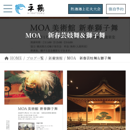
コ
ナ
ン
ビ
熱海海上花火大会
宿泊予約
テ
ゲ
ン
ー
ツ
シ
へ
ョ
MOA 新春芸妓舞＆獅子舞
ス
ン
キ
に
ッ
移
プ
動
HOME
ブログ一覧
新着情報
MOA 新春芸妓舞＆獅子舞