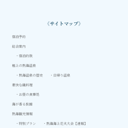
《サイトマップ》
宿泊予約
総合案内
宿泊約款
極上の熱海温泉
熱海温泉の歴史
日帰り温泉
豪快な磯料理
お昼の食事処
海が香る旅館
熱海観光情報
特別プラン
熱海海上花火大会【速報】