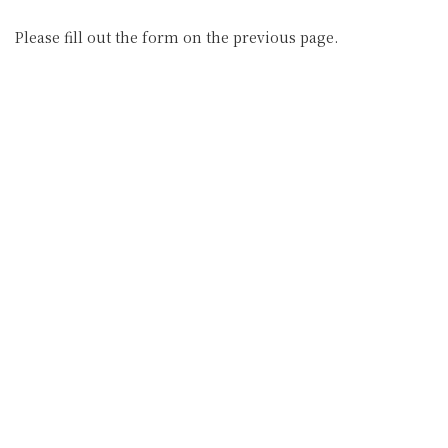
コ
ナ
ン
ビ
Please fill out the form on the previous page.
テ
ゲ
ン
ー
ツ
シ
へ
ョ
ス
ン
キ
に
ッ
移
プ
動