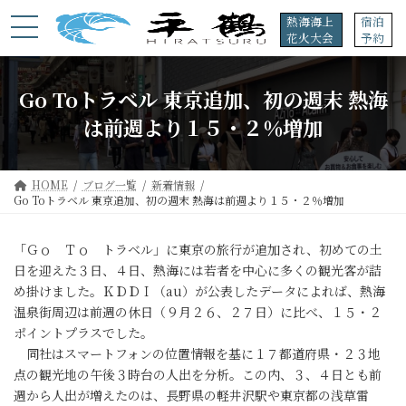
コ
ナ
熱海海上
宿泊
ン
ビ
花火大会
予約
テ
ゲ
ン
ー
ツ
シ
Go Toトラベル 東京追加、初の週末 熱海
へ
ョ
ス
ン
は前週より１５・２％増加
キ
に
ッ
移
プ
動
HOME
ブログ一覧
新着情報
Go Toトラベル 東京追加、初の週末 熱海は前週より１５・２％増加
「Ｇｏ Ｔｏ トラベル」に東京の旅行が追加され、初めての土
日を迎えた３日、４日、熱海には若者を中心に多くの観光客が詰
め掛けました。ＫＤＤＩ（au）が公表したデータによれば、熱海
温泉街周辺は前週の休日（９月２６、２７日）に比べ、１５・２
ポイントプラスでした。
同社はスマートフォンの位置情報を基に１７都道府県・２３地
点の観光地の午後３時台の人出を分析。この内、３、４日とも前
週から人出が増えたのは、長野県の軽井沢駅や東京都の浅草雷