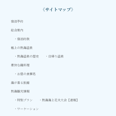
《サイトマップ》
宿泊予約
総合案内
宿泊約款
極上の熱海温泉
熱海温泉の歴史
日帰り温泉
豪快な磯料理
お昼の食事処
海が香る旅館
熱海観光情報
特別プラン
熱海海上花火大会【速報】
ワーケーション