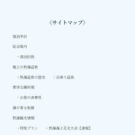
《サイトマップ》
宿泊予約
総合案内
宿泊約款
極上の熱海温泉
熱海温泉の歴史
日帰り温泉
豪快な磯料理
お昼の食事処
海が香る旅館
熱海観光情報
特別プラン
熱海海上花火大会【速報】