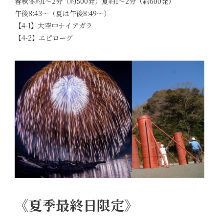
春秋冬約1～2分（約500発）夏約1～2分（約600発）
午後8:43～（夏は午後8:49～）
【4-1】大空中ナイアガラ
【4-2】エピローグ
《夏季最終日限定》