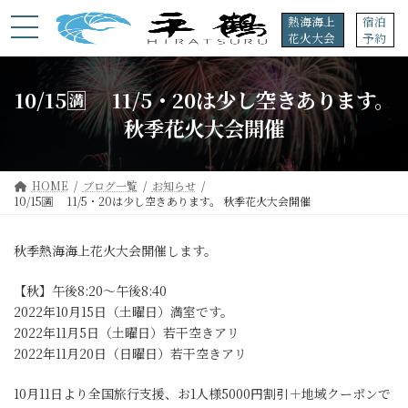
コ
ナ
熱海海上
宿泊
ン
ビ
花火大会
予約
テ
ゲ
ン
ー
ツ
シ
10/15🈵 11/5・20は少し空きあります。
へ
ョ
ス
ン
秋季花火大会開催
キ
に
ッ
移
プ
動
HOME
ブログ一覧
お知らせ
10/15🈵 11/5・20は少し空きあります。 秋季花火大会開催
秋季熱海海上花火大会開催します。
【秋】午後8:20～午後8:40
2022年10月15日（土曜日）満室です。
2022年11月5日（土曜日）若干空きアリ
2022年11月20日（日曜日）若干空きアリ
10月11日より全国旅行支援、お1人様5000円割引＋地域クーポンで