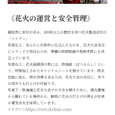
《花火の運営と安全管理》
藤枝市に本社がある、100年以上の歴史を持つ花火製造会社の
「イケブン」
写真左上：あらかじめ鉄枠に仕込んだものを、花火大会当日
にトラックで持込むため、準備の時間削減や危険予防にも役
立っています。
写真右上：花火装鎮済の筒には、防焔紙（ぼうえんし）とい
う、特殊加工されたオリジナルシートを被せています。防炎
性能に加え、防水効果もあるため、花火大会の当日に、多少
の雨天でも打上げが可能です。
写真下：熱海海上花火大会での万全を期すために、煙火置場
から離れている場所から、瞬時に花火の打上げの停止が出来
る電気点火を採用しています。
イケブン＞
https://www.ikebun.com/