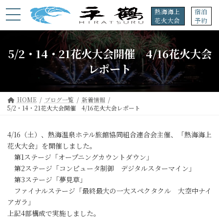
コ
ナ
熱海海上
宿泊
ン
ビ
花火大会
予約
テ
ゲ
ン
ー
ツ
シ
5/2・14・21花火大会開催 4/16花火大会
へ
ョ
ス
ン
レポート
キ
に
ッ
移
プ
動
HOME
ブログ一覧
新着情報
5/2・14・21花火大会開催 4/16花火大会レポート
4/16（土）、熱海温泉ホテル旅館協同組合連合会主催、「熱海海上
花火大会」を開催しました。
第1ステージ「オープニングカウントダウン」
第2ステージ「コンピュータ制御 デジタルスターマイン」
第3ステージ「夢見草」
ファイナルステージ「最終最大の一大スペクタクル 大空中ナイ
アガラ」
上記4部構成で実施しました。