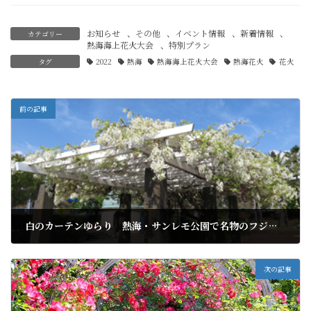
お知らせ
、
その他
、
イベント情報
、
新着情報
、
カテゴリー
熱海海上花火大会
、
特別プラン
タグ
2022
熱海
熱海海上花火大会
熱海花火
花火
前の記事
白のカーテンゆらり 熱海・サンレモ公園で名物のフジ棚が見ご
2022年4月13日
次の記事