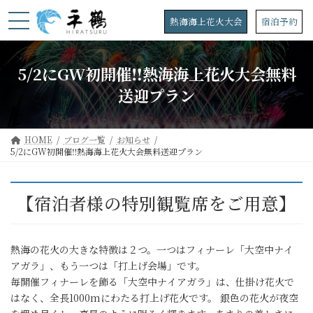
コ
ナ
ン
ビ
熱海海上花火大会
宿泊予約
テ
ゲ
ン
ー
ツ
シ
5/2にGW初開催‼熱海海上花火大会無料
へ
ョ
ス
ン
送迎プラン
キ
に
ッ
移
プ
動
HOME
ブログ一覧
お知らせ
5/2にGW初開催‼熱海海上花火大会無料送迎プラン
【宿泊者様の特別観覧席をご用意】
熱海の花火の大きな特徴は２つ。一つはフィナーレ「大空中ナイ
アガラ」、もう一つは「打上げ会場」です。
毎開催フィナーレを飾る「大空中ナイアガラ」は、仕掛け花火で
はなく、全長1000mにわたる打上げ花火です。 銀色の花火が夜空