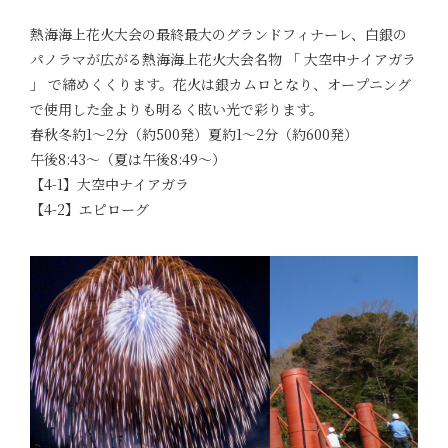
熱海海上花火大会の最終最大のグランドフィナーレ、白銀の
パノラマが広がる熱海海上花火大会名物 「 大空中ナイアガラ
」 で締めくくります。花火は銀カムロとなり、オープニング
で使用した金よりも明るく眩い光で彩ります。
春秋冬約1～2分（約500発）夏約1～2分（約600発）
午後8:43～（夏は午後8:49～）
【4-1】大空中ナイアガラ
【4-2】エピローグ