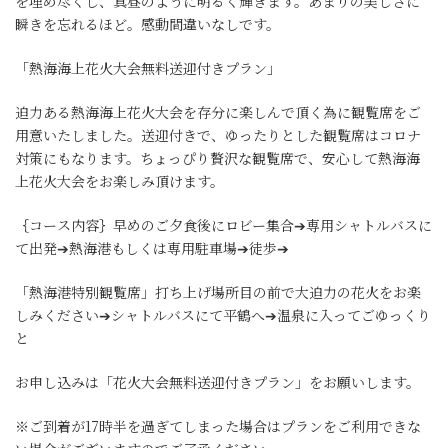
を埋め尽くし、真昼のように明るく輝きます。あまりの美しさに
瞬きを忘れるほど。感動間違いなしです。
「熱海海上花火大会無料送迎付きプラン」
迫力ある熱海海上花火大会を存分に楽しんで頂く為に観覧席をご
用意いたしました。送迎付きで、ゆったりとした観覧席はコロナ
対策にもなります。ちょっぴり贅沢な観覧席で、安心して熱海海
上花火大会をお楽しみ頂けます。
｛コース内容｝早めのご夕食後にロビー集合➔専用シャトルバスに
て出発➔熱海港もしくは専用駐車場➔徒歩➔
「熱海港特別観覧席」打ち上げ場所目の前で大迫力の花火をお楽
しみください➔シャトルバスにて平鶴へ➔温泉に入ってごゆっくり
と
お申し込みは「花火大会無料送迎付きプラン」をお願いします。
※ご到着が17時半を過ぎてしまった場合はプランをご利用できな