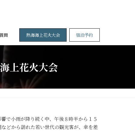
熱海海上花火大会
宿泊予約
質問
海上花火大会
影響で小雨が降り続く中、午後８時半から１５
圏などから訪れた若い世代の観光客が、傘を差