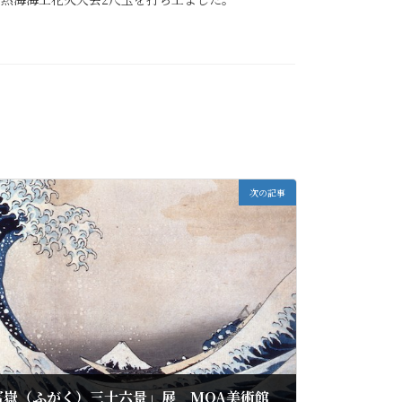
次の記事
冨嶽（ふがく）三十六景」展 MOA美術館