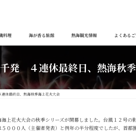
磯料理
海が香る旅館
熱海観光情報
よくあるご
千発 ４連休最終日、熱海秋季
４連休最終日、熱海秋季海上花火大会
海海上花火大会の秋季シリーズが開幕しました。台風１２号の
は５０００人（主催者発表）と例年の半分程度でしたが、首都