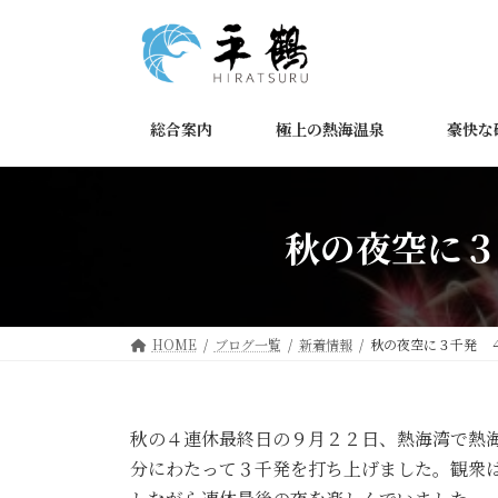
コ
ナ
ン
ビ
テ
ゲ
ン
ー
ツ
シ
総合案内
極上の熱海温泉
豪快な
へ
ョ
ス
ン
キ
に
ッ
移
秋の夜空に３
プ
動
HOME
ブログ一覧
新着情報
秋の夜空に３千発 
秋の４連休最終日の９月２２日、熱海湾で熱
分にわたって３千発を打ち上げました。観衆