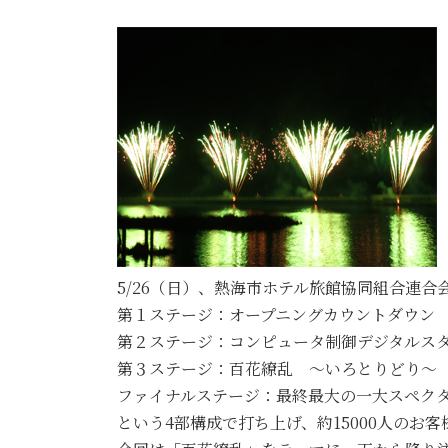
5/26（日）、熱海市ホテル旅館協同組合連
第１ステージ：オープニングカウントダウン
第２ステージ：コンピュータ制御デジタルス
第３ステージ：百花繚乱 ～いろとりどり～
ファイナルステージ：最終最大の一大スペク
という4部構成で打ち上げ、約15000人のお