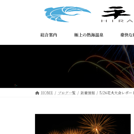
コ
ナ
ン
ビ
テ
ゲ
ン
ー
ツ
シ
総合案内
極上の熱海温泉
豪快な
へ
ョ
ス
ン
キ
に
ッ
移
プ
動
HOME
ブログ一覧
新着情報
5/26花火大会レポー