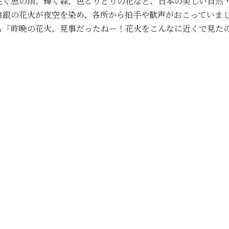
注ぐ恵の雨、輝く森、色とりどりの花など、日本の美しい自然
白銀の花火が夜空を染め、各所から拍手や歓声がおこっていま
も「昨晩の花火、見事だったねー！花火をこんなに近くで見た