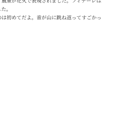
・風景が花火で表現されました。フィナーレは
した。
のは初めてだよ。音が山に跳ね返ってすごかっ