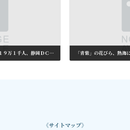
ゴールデンウイーク期間の熱海駅の降車数１９万１千人、静岡ＤＣ効果で３７％増
2019年5月31日
《サイトマップ》