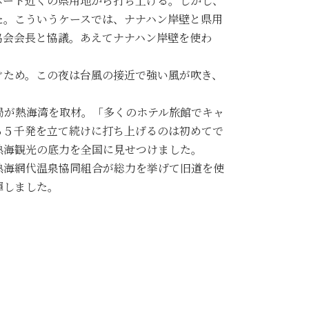
ポート近くの県用地から打ち上げる。しかし、
た。こういうケースでは、ナナハン岸壁と県用
協会会長と協議。あえてナナハン岸壁を使わ
ぐため。この夜は台風の接近で強い風が吹き、
局が熱海湾を取材。「多くのホテル旅館でキャ
ら５千発を立て続けに打ち上げるのは初めてで
熱海観光の底力を全国に見せつけました。
熱海網代温泉協同組合が総力を挙げて旧道を使
揮しました。