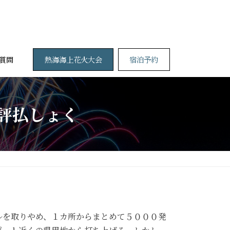
熱海海上花火大会
宿泊予約
質問
風評払しょく
ルを取りやめ、１カ所からまとめて５０００発