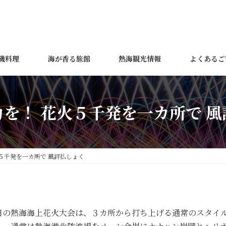
磯料理
海が香る旅館
熱海観光情報
よくあるご
を！ 花火５千発を一カ所で 
５千発を一カ所で 風評払しょく
日の熱海海上花火大会は、３カ所から打ち上げる通常のスタイ