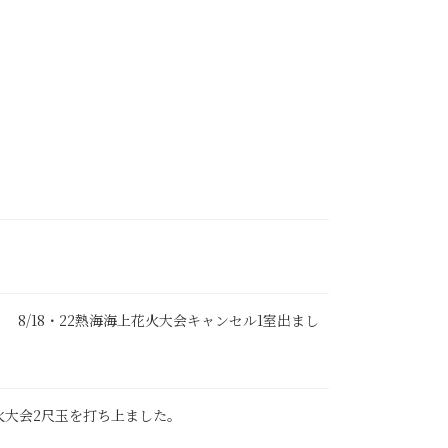
催 8/18・22熱海海上花火大会キャンセル1室出まし
上花火大会2尺玉を打ち上ました。