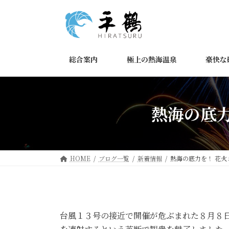
コ
ナ
ン
ビ
テ
ゲ
ン
ー
ツ
シ
総合案内
極上の熱海温泉
豪快な
へ
ョ
ス
ン
キ
に
ッ
移
熱海の底力
プ
動
HOME
ブログ一覧
新着情報
熱海の底力を！ 花火
台風１３号の接近で開催が危ぶまれた８月８