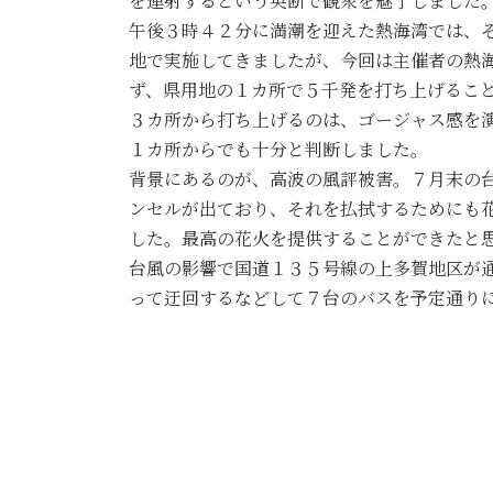
を連射するという英断で観衆を魅了しました
午後３時４２分に満潮を迎えた熱海湾では、
地で実施してきましたが、今回は主催者の熱
ず、県用地の１カ所で５千発を打ち上げるこ
３カ所から打ち上げるのは、ゴージャス感を
１カ所からでも十分と判断しました。
背景にあるのが、高波の風評被害。７月末の
ンセルが出ており、それを払拭するためにも
した。最高の花火を提供することができたと
台風の影響で国道１３５号線の上多賀地区が
って迂回するなどして７台のバスを予定通り