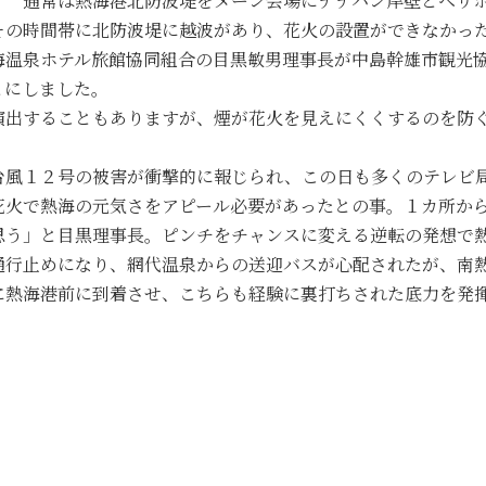
。 通常は熱海港北防波堤をメーン会場にナナハン岸壁とヘリ
その時間帯に北防波堤に越波があり、花火の設置ができなかっ
海温泉ホテル旅館協同組合の目黒敏男理事長が中島幹雄市観光
とにしました。
演出することもありますが、煙が花火を見えにくくするのを防
台風１２号の被害が衝撃的に報じられ、この日も多くのテレビ
花火で熱海の元気さをアピール必要があったとの事。１カ所か
思う」と目黒理事長。ピンチをチャンスに変える逆転の発想で
通行止めになり、網代温泉からの送迎バスが心配されたが、南
に熱海港前に到着させ、こちらも経験に裏打ちされた底力を発