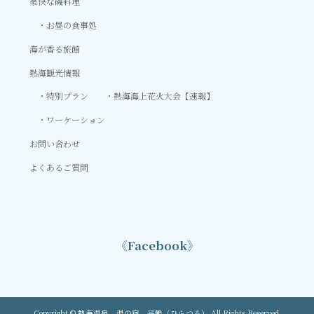
豪快な磯料理
お昼の食事処
海が香る旅館
熱海観光情報
特別プラン
熱海海上花火大会【速報】
ワーケーション
お問い合わせ
よくあるご質問
《Facebook》
Copyright © 熱海温泉 湯の宿 平鶴（ひらつる） All Rights Reserved.