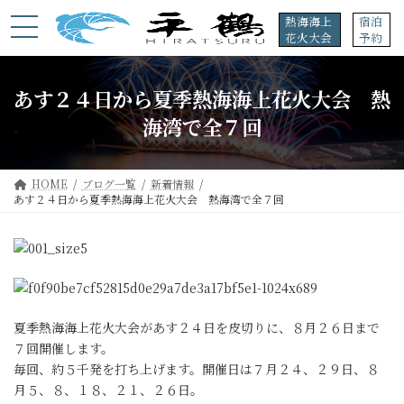
コ
ナ
熱海海上
宿泊
ン
ビ
花火大会
予約
テ
ゲ
ン
ー
ツ
シ
あす２４日から夏季熱海海上花火大会 熱
へ
ョ
ス
ン
海湾で全７回
キ
に
ッ
移
プ
動
HOME
ブログ一覧
新着情報
あす２４日から夏季熱海海上花火大会 熱海湾で全７回
夏季熱海海上花火大会があす２４日を皮切りに、８月２６日まで
７回開催します。
毎回、約５千発を打ち上げます。開催日は７月２４、２９日、８
月５、８、１８、２１、２６日。