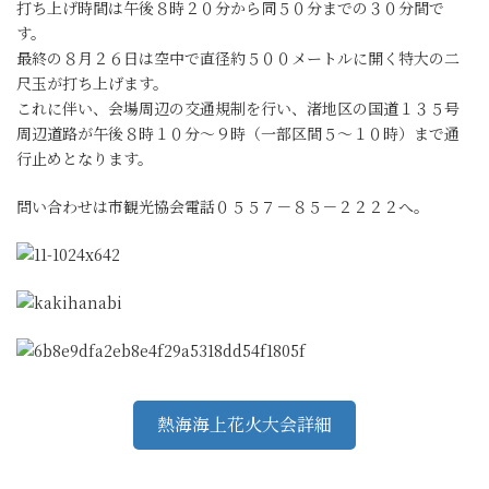
打ち上げ時間は午後８時２０分から同５０分までの３０分間で
す。
最終の８月２６日は空中で直径約５００メートルに開く特大の二
尺玉が打ち上げます。
これに伴い、会場周辺の交通規制を行い、渚地区の国道１３５号
周辺道路が午後８時１０分～９時（一部区間５～１０時）まで通
行止めとなります。
問い合わせは市観光協会電話０５５７－８５－２２２２へ。
熱海海上花火大会詳細