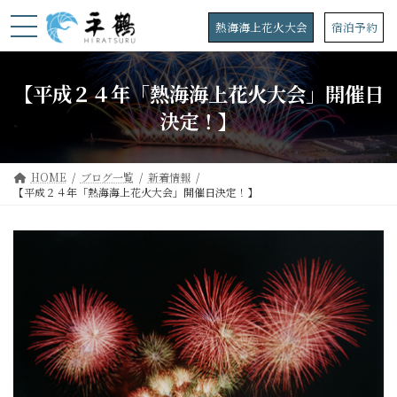
コ
ナ
ン
ビ
熱海海上花火大会
宿泊予約
テ
ゲ
ン
ー
ツ
シ
【平成２４年「熱海海上花火大会」開催日
へ
ョ
ス
ン
決定！】
キ
に
ッ
移
プ
動
HOME
ブログ一覧
新着情報
【平成２４年「熱海海上花火大会」開催日決定！】