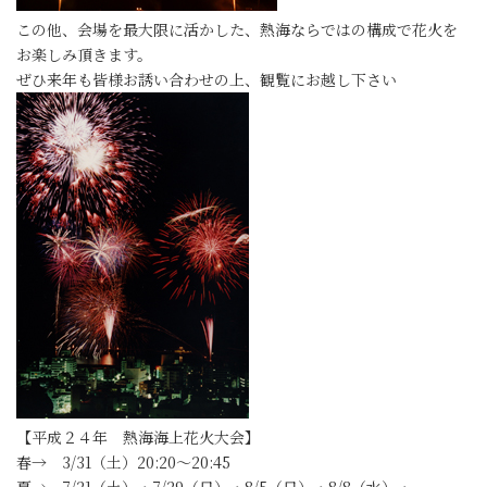
この他、会場を最大限に活かした、熱海ならではの構成で花火を
お楽しみ頂きます。
ぜひ来年も皆様お誘い合わせの上、観覧にお越し下さい
【平成２４年 熱海海上花火大会】
春→ 3/31（土）20:20～20:45
夏→ 7/21（土）・7/29（日）・8/5（日）・8/8（水）・