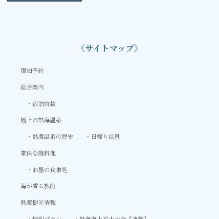
《サイトマップ》
宿泊予約
総合案内
宿泊約款
極上の熱海温泉
熱海温泉の歴史
日帰り温泉
豪快な磯料理
お昼の食事処
海が香る旅館
熱海観光情報
特別プラン
熱海海上花火大会【速報】