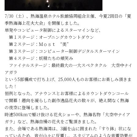
7/30（土）、熱海温泉ホテル旅館協同組合主催、今夏2回目の「夏
季熱海海上花火大会」を開催しました。
単発やコンピュータ制御によるスターマインなど、
第１ステージ：オープニングカウントダウン
第２ステージ：Ｍｏｓｔ “美”
第３ステージ：コンピューター制御デジタルスターマイン
第４ステージ：妖精たちの頬笑み
ファイナルステージ：最終最大の一大スペクタクル 大空中ナイ
アガラ
という5部構成で打ち上げ、25,000人ものお客様にお楽しみ頂きま
した！
恒例となった、アナウンスとお客様によるカウントダウンコール
で開幕！趣向を凝らした創作逸品花火の数々が、絶え間なく熱海
の夜空に登場しました。
時速500kmで駆け抜ける花火ショーや、熱海名物「大空中ナイア
ガラ」など、熱海自慢の花火をご覧頂きました。
また、会場である熱海湾は、3面を山に囲まれた「すり鉢」状にな
っているため、音が山々に反響し、スタジアムのような音響効果が