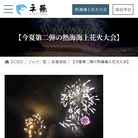
コ
ナ
ン
ビ
熱海海上花火大会
宿泊予約
テ
ゲ
ン
ー
ツ
シ
へ
ョ
【今夏第二弾の熱海海上花火大会】
ス
ン
キ
に
ッ
移
プ
動
HOME
ブログ一覧
新着情報
【今夏第二弾の熱海海上花火大会】