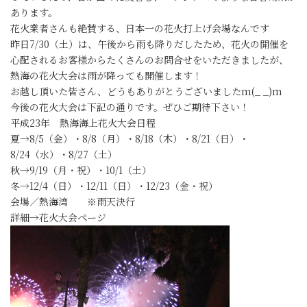
あります。
花火業者さんも絶賛する、日本一の花火打上げ会場なんです
昨日7/30（土）は、午後から雨も降りだしたため、花火の開催を
心配されるお客様からたくさんのお問合せをいただきましたが、
熱海の花火大会は雨が降っても開催します！
お越し頂いた皆さん、どうもありがとうございましたm(_ _)m
今後の花火大会は下記の通りです。ぜひご期待下さい！
平成23年 熱海海上花火大会日程
夏→8/5（金）・8/8（月）・8/18（木）・8/21（日）・
8/24（水）・8/27（土）
秋→9/19（月・祝）・10/1（土）
冬→12/4（日）・12/11（日）・12/23（金・祝）
会場／熱海湾 ※雨天決行
詳細→花火大会ページ