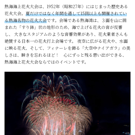
熱海海上花火大会は、1952年（昭和27年）にはじまった歴史ある
花火大会。
夏だけではなく年間を通して15回以上も開催されてい
る熱海名物の花火大会
です。会場である熱海湾は、３面を山に囲
まれた「すり鉢」状の地形のため、海で上げる花火の音が反響
し、 大きなスタジアムのような音響効果があり、花火業者さんも
絶賛する日本一の花火打上会場です。 夜空に広がる花火や、水面
に映る花火、そして、フィナーレを飾る「大空中ナイアガラ」の美
しさは、瞬きを忘れるほど！ 心にずっと残る思い出ができる、
熱海海上花火大会ならではのイベントです。