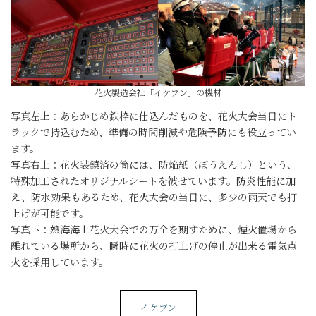
花火製造会社「イケブン」の機材
写真左上：あらかじめ鉄枠に仕込んだものを、花火大会当日にト
ラックで持込むため、準備の時間削減や危険予防にも役立ってい
ます。
写真右上：花火装鎮済の筒には、防焔紙（ぼうえんし）という、
特殊加工されたオリジナルシートを被せています。防炎性能に加
え、防水効果もあるため、花火大会の当日に、多少の雨天でも打
上げが可能です。
写真下：熱海海上花火大会での万全を期すために、煙火置場から
離れている場所から、瞬時に花火の打上げの停止が出来る電気点
火を採用しています。
イケブン