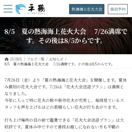
コ
ナ
ン
ビ
熱海海上花火大会
宿泊予約
テ
ゲ
ン
ー
ツ
シ
8/5 夏の熱海海上花火大会 7/26満席で
へ
ョ
ス
ン
す。その後は8/5からです。
キ
に
ッ
移
プ
動
HOME
ブログ一覧
お知らせ
8/5 夏の熱海海上花火大会 7/26満席です。その後は8/5からです。
7月26日（金）より「夏の熱海海上花火大会」を開催します。夏休
み最初の花火大会です。7/26は「花火大会送迎プラン」は満席と
なりました。
今年に入って特に花火の数や新作花火が充実し、毎回見ているス
タッフも声を上げるほどの素晴らしい花火が打ちあがります。
打ち上げ場所の目の前で鑑賞できる「花火大会送迎プラン」は大
好評です。夏休み中ですので普段お越しになれない方も平鶴の