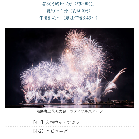
春秋冬約1～2分（約500発）
夏約1～2分（約600発）
午後8:43～（夏は午後8:49～）
熱海海上花火大会 ファイナルステージ
【4-1】大空中ナイアガラ
【4-2】エピローグ