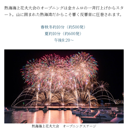
熱海海上花火大会のオープニングは金カムロの一斉打上げからスタ
ート。山に囲まれた熱海湾だからこそ響く反響音に圧巻されます。
春秋冬約10分（約500発）
夏約10分（約600発）
午後8:20～
熱海海上花火大会 オープニングステージ