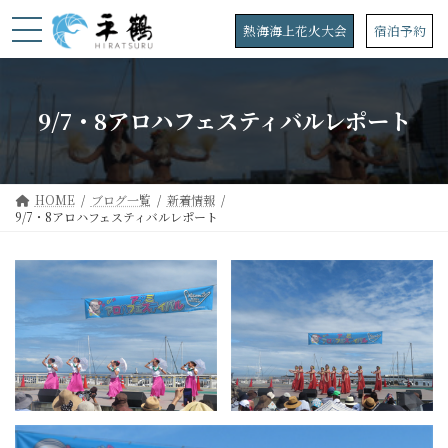
コ
ナ
ン
ビ
熱海海上花火大会
宿泊予約
テ
ゲ
ン
ー
ツ
シ
へ
ョ
9/7・8アロハフェスティバルレポート
ス
ン
キ
に
ッ
移
プ
動
HOME
ブログ一覧
新着情報
9/7・8アロハフェスティバルレポート