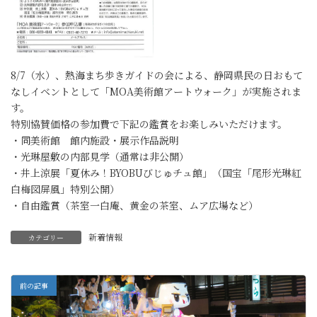
8/7（水）、熱海まち歩きガイドの会による、静岡県民の日おもて
なしイベントとして「MOA美術館アートウォーク」が実施されま
す。
特別協賛価格の参加費で下記の鑑賞をお楽しみいただけます。
・同美術館 館内施設・展示作品説明
・光琳屋敷の内部見学（通常は非公開）
・井上涼展「夏休み！BYOBUびじゅチュ館」（国宝「尾形光琳紅
白梅図屏風」特別公開）
・自由鑑賞（茶室一白庵、黄金の茶室、ムア広場など）
新着情報
カテゴリー
前の記事