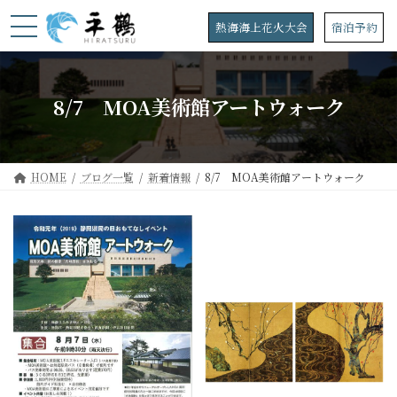
コ
ナ
ン
ビ
熱海海上花火大会
宿泊予約
テ
ゲ
ン
ー
ツ
シ
へ
ョ
8/7 MOA美術館アートウォーク
ス
ン
キ
に
ッ
移
プ
動
HOME
ブログ一覧
新着情報
8/7 MOA美術館アートウォーク