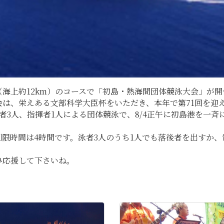
（海上約12km）のコースで「初島・熱海間団体競泳大会」が
は、栄えある文部科学大臣杯をいただき、本年で第71回を迎
泳者3人、指揮者1人による団体競泳で、8/4正午に初島港を一
制限時間は4時間です。泳者3人のうち1人でも落後者を出すか
ひ応援して下さいね。