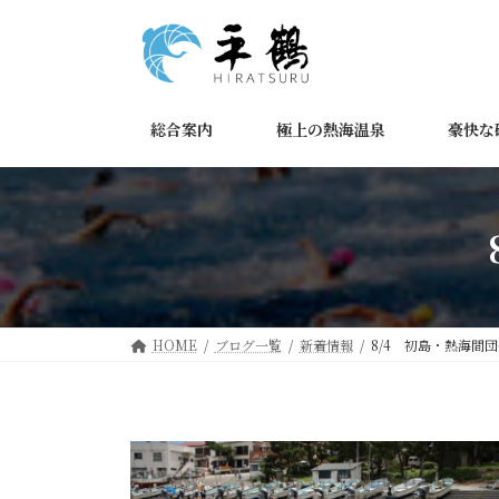
コ
ナ
ン
ビ
テ
ゲ
ン
ー
ツ
シ
総合案内
極上の熱海温泉
豪快な
へ
ョ
ス
ン
キ
に
ッ
移
プ
動
HOME
ブログ一覧
新着情報
8/4 初島・熱海間