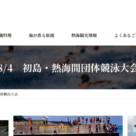
磯料理
海が香る旅館
熱海観光情報
よくあるご
8/4 初島・熱海間団体競泳大
団体競泳大会