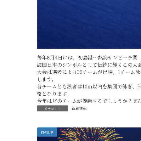
毎年8月4日には、初島港～熱海サンビーチ間
海国日本のシンボルとして伝統に輝くこの大会
大会は選考により30チームが出場。1チーム
します。
各チームとも泳者は10m以内を集団で泳ぎ、
格となります。
今年はどのチームが優勝するでしょうか？ぜ
新着情報
カテゴリー
前の記事