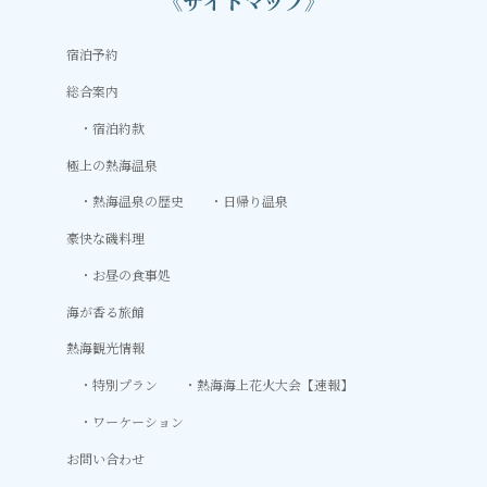
《サイトマップ》
宿泊予約
総合案内
宿泊約款
極上の熱海温泉
熱海温泉の歴史
日帰り温泉
豪快な磯料理
お昼の食事処
海が香る旅館
熱海観光情報
特別プラン
熱海海上花火大会【速報】
ワーケーション
お問い合わせ