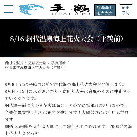
コ
ナ
熱海海上
宿泊
ン
ビ
花火大会
予約
テ
ゲ
ン
ー
ツ
シ
へ
ョ
8/16 網代温泉海上花火大会（平鶴前）
ス
ン
キ
に
ッ
移
プ
動
HOME
ブログ一覧
新着情報
8/16 網代温泉海上花火大会（平鶴前）
8月16日には平鶴目の前で網代温泉海上花火大会を開催します。
8月14・15日のふるさと祭り・盆踊り大会は台風のために中止させ
ていただきます。
網代湾一面に広がる花火は海と山との間に挟まれた地形なので、
音響効果抜群！他とは迫力が違います！大縄公園には出店も並び
ます。
国道135号線を歩行者天国にして寝転んで見られます。2000発の海
上花火大会どうぞ