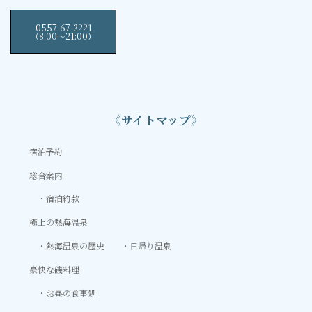
0557-67-2221
（8:00〜21:00）
《サイトマップ》
宿泊予約
総合案内
宿泊約款
極上の熱海温泉
熱海温泉の歴史
日帰り温泉
豪快な磯料理
お昼の食事処