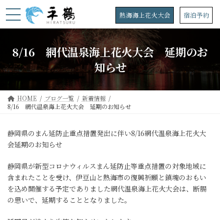
コ
ナ
ン
ビ
熱海海上花火大会
宿泊予約
テ
ゲ
ン
ー
ツ
シ
8/16 網代温泉海上花火大会 延期のお
へ
ョ
ス
ン
知らせ
キ
に
ッ
移
プ
動
HOME
ブログ一覧
新着情報
8/16 網代温泉海上花火大会 延期のお知らせ
静岡県のまん延防止重点措置発出に伴い8/16網代温泉海上花火大
会延期のお知らせ
静岡県が新型コロナウィルスまん延防止等重点措置の対象地域に
含まれたことを受け、伊豆山と熱海市の復興祈願と鎮魂のおもい
を込め開催する予定でありました網代温泉海上花火大会は、断腸
の思いで、延期することとなりました。