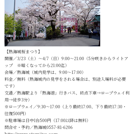
【熱海城桜まつり】
開催／3/23（土）～4/7（日）9:00～21:00（5分咲きからライトア
ップ ※暗くなってから21:00迄）
会場／熱海城（城内見学は、9:00～17:00）
料金／無料（熱海城内の見学をされる場合は、別途入場料が必要
です）
交通／熱海駅より「熱海港」行きバス、終点下車→ロープウェイ利
用→徒歩3分）
※ロープウェイ／9:30～17:00（上り最終17:00、下り最終17:30・
往復500円）
※駐車場は日中1台500円（17:00以降は無料）
問合せ・予約／熱海城0557-81-6206
http://www.atamijyo.com