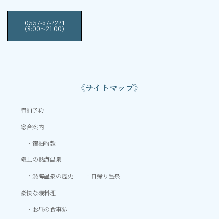
0557-67-2221
（8:00〜21:00）
《サイトマップ》
宿泊予約
総合案内
宿泊約款
極上の熱海温泉
熱海温泉の歴史
日帰り温泉
豪快な磯料理
お昼の食事処