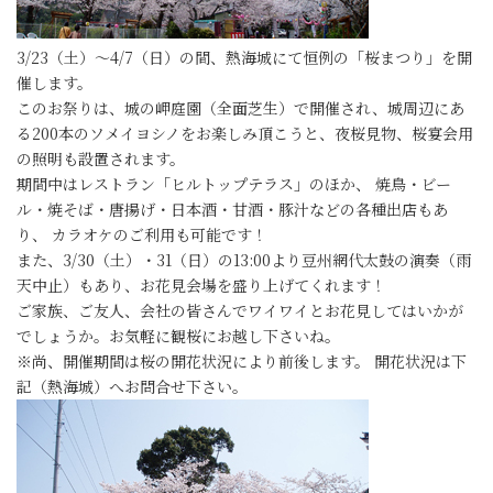
3/23（土）～4/7（日）の間、熱海城にて恒例の「桜まつり」を開
催します。
このお祭りは、城の岬庭園（全面芝生）で開催され、城周辺にあ
る200本のソメイヨシノをお楽しみ頂こうと、夜桜見物、桜宴会用
の照明も設置されます。
期間中はレストラン「ヒルトップテラス」のほか、 焼鳥・ビー
ル・焼そば・唐揚げ・日本酒・甘酒・豚汁などの各種出店もあ
り、 カラオケのご利用も可能です！
また、3/30（土）・31（日）の13:00より豆州網代太鼓の演奏（雨
天中止）もあり、お花見会場を盛り上げてくれます！
ご家族、ご友人、会社の皆さんでワイワイとお花見してはいかが
でしょうか。お気軽に観桜にお越し下さいね。
※尚、開催期間は桜の開花状況により前後します。 開花状況は下
記（熱海城）へお問合せ下さい。