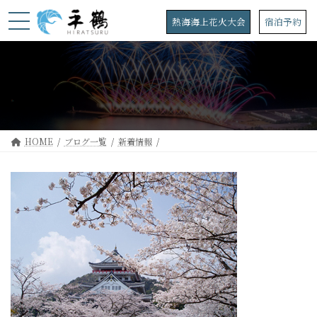
コ
ナ
ン
ビ
熱海海上花火大会
宿泊予約
テ
ゲ
ン
ー
ツ
シ
へ
ョ
ス
ン
キ
に
ッ
移
プ
動
HOME
ブログ一覧
新着情報