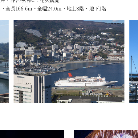
:00離岸・沖合停泊にて花火観覧
・全長166.6m・全幅24.0m・地上8階・地下1階