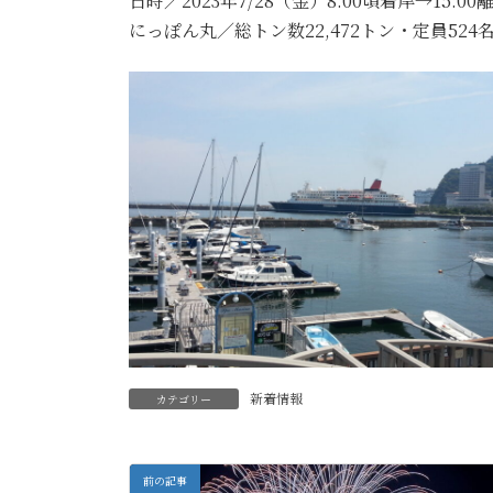
日時／2023年7/28（金）8:00頃着岸→15
にっぽん丸／総トン数22,472トン・定員524名
新着情報
カテゴリー
前の記事