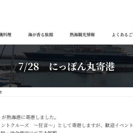
磯料理
海が香る旅館
熱海観光情報
よくあるご
7/28 にっぽん丸寄港
港
丸」が熱海港に寄港しました。
メントクルーズ ～狂言～」として寄港しますが、歓迎イベン