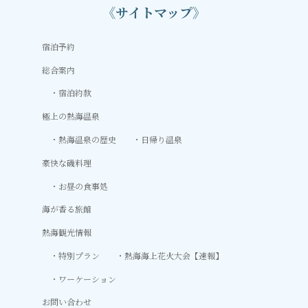
《サイトマップ》
宿泊予約
総合案内
宿泊約款
極上の熱海温泉
熱海温泉の歴史
日帰り温泉
豪快な磯料理
お昼の食事処
海が香る旅館
熱海観光情報
特別プラン
熱海海上花火大会【速報】
ワーケーション
お問い合わせ