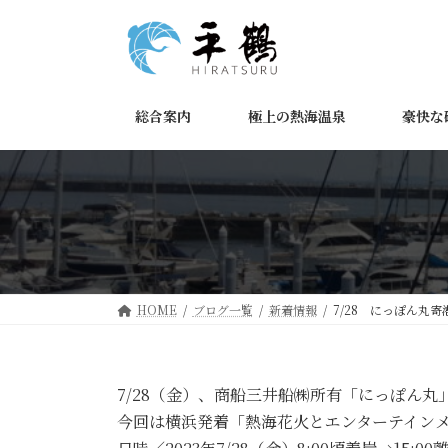
コ
ナ
ン
ビ
テ
ゲ
ン
ー
ツ
シ
総合案内
極上の熱海温泉
豪快な
へ
ョ
ス
ン
キ
に
ッ
移
プ
動
HOME
ブログ一覧
新着情報
7/28 にっぽん丸寄
7/28（金）、商船三井船㈱所有「にっぽん
今回は横浜発着「熱海花火とエンターテイン