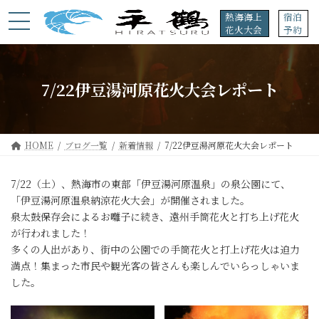
コ
ナ
熱海海上
宿泊
ン
ビ
花火大会
予約
テ
ゲ
ン
ー
ツ
シ
へ
ョ
7/22伊豆湯河原花火大会レポート
ス
ン
キ
に
ッ
移
プ
動
HOME
ブログ一覧
新着情報
7/22伊豆湯河原花火大会レポート
7/22（土）、熱海市の東部「伊豆湯河原温泉」の泉公園にて、
「伊豆湯河原温泉納涼花火大会」が開催されました。
泉太鼓保存会によるお囃子に続き、遠州手筒花火と打ち上げ花火
が行われました！
多くの人出があり、街中の公園での手筒花火と打上げ花火は迫力
満点！集まった市民や観光客の皆さんも楽しんでいらっしゃいま
した。