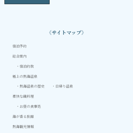
《サイトマップ》
宿泊予約
総合案内
宿泊約款
極上の熱海温泉
熱海温泉の歴史
日帰り温泉
豪快な磯料理
お昼の食事処
海が香る旅館
熱海観光情報