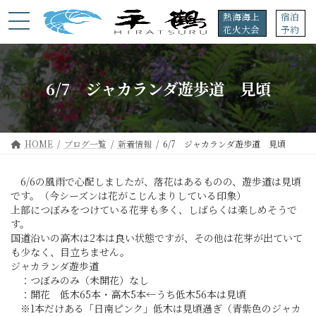
コ
ナ
熱海海上
宿泊
ン
ビ
花火大会
予約
テ
ゲ
ン
ー
ツ
シ
へ
ョ
6/7 ジャカランダ遊歩道 見頃
ス
ン
キ
に
ッ
移
プ
動
HOME
ブログ一覧
新着情報
6/7 ジャカランダ遊歩道 見頃
6/6の風雨で心配しましたが、落花はあるものの、遊歩道は見頃
です。（今シーズンは花がこじんまりしている印象）
上部につぼみをつけている花芽も多く、しばらくは楽しめそうで
す。
国道沿いの高木は2本は良い状態ですが、その他は花芽が出ていて
も少なく、目立ちません。
ジャカランダ遊歩道
：つぼみのみ（未開花）なし
：開花 低木65本・高木5本←うち低木56本は見頃
※1本だけある「日南ピンク」低木は見頃過ぎ（青紫色のジャカ