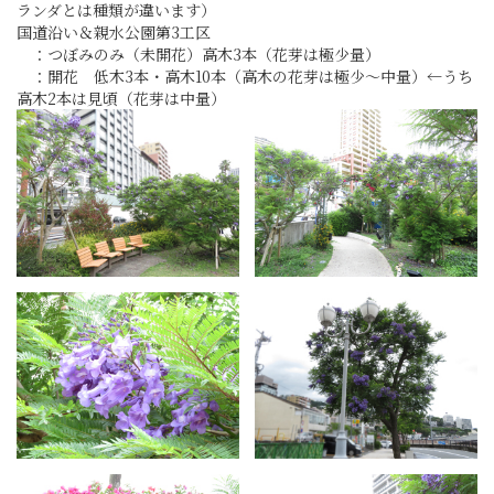
ランダとは種類が違います）
国道沿い＆親水公園第3工区
：つぼみのみ（未開花）高木3本（花芽は極少量）
：開花 低木3本・高木10本（高木の花芽は極少～中量）←うち
高木2本は見頃（花芽は中量）