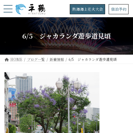
コ
ナ
ン
ビ
熱海海上花火大会
宿泊予約
テ
ゲ
ン
ー
ツ
シ
へ
ョ
6/5 ジャカランダ遊歩道見頃
ス
ン
キ
に
ッ
移
プ
動
HOME
ブログ一覧
新着情報
6/5 ジャカランダ遊歩道見頃