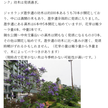
ンク」幼木は見頃過ぎ。
ジャカランダ遊歩道の幼木は約100本あるうち70本が開花してお
り、中には満開の木もあり、遊歩道全体的に見頃に入りました。
遊歩道にある高木は6本中5本開花し始めていますが、花芽は極少
～少量4本、中量1本です。
親水公園～中央交番沿いの高木は間もなく見頃になるものが3本、
その他は開花し始めです。遊歩道の幼木に比べ進みが遅く、見頃
時期がずれるかもしれません。（花芽の量は極少量から多量ま
で、木によってバラつきがあります）
（現時点で花芽がない木は今季咲かない可能性が高いです。）