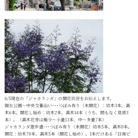
6/5現在の「ジャカランダ」の開花状況をお伝えします。
親水公園～中央交番沿い･･･つぼみ有り（未開花）：幼木3本、高
木6本。開花し始め：幼木2本、高木14本（うち、間もなく見頃3
本）。（高木花芽は極少～小量13本、中～多量7本）
ジャカランダ遊歩道･･･つぼみ有り（未開花）幼木5本、高木0本。
開花：幼木70本、高木5本（開花し始め）。1本だけある「日南ピ