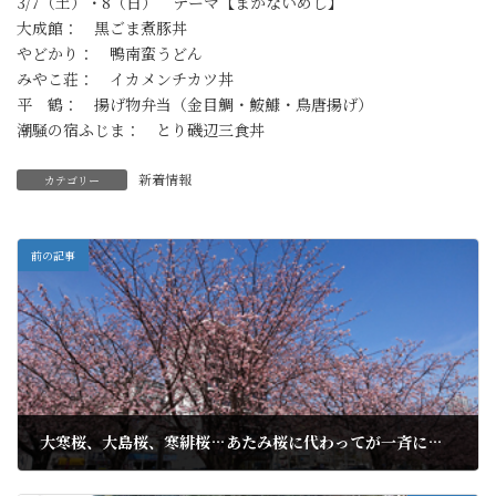
3/7（土）・8（日） テーマ【まかないめし】
大成館： 黒ごま煮豚丼
やどかり： 鴨南蛮うどん
みやこ荘： イカメンチカツ丼
平 鶴： 揚げ物弁当（金目鯛・鮟鱇・鳥唐揚げ）
潮騒の宿ふじま： とり磯辺三食丼
新着情報
カテゴリー
前の記事
大寒桜、大島桜、寒緋桜…あたみ桜に代わってが一斉に見頃
2020年2月18日