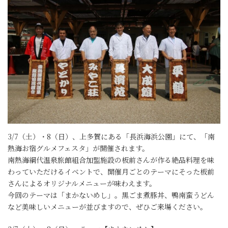
3/7（土）・8（日）、上多賀にある「長浜海浜公園」にて、「南
熱海お宿グルメフェスタ」が開催されます。
南熱海綱代温泉旅館組合加盟施設の板前さんが作る絶品料理を味
わっていただけるイベントで、開催月ごとのテーマにそった板前
さんによるオリジナルメニューが味わえます。
今回のテーマは「まかないめし」。黒ごま煮豚丼、鴨南蛮うどん
など美味しいメニューが並びますので、ぜひご来場ください。