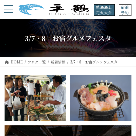
コ
ナ
熱海海上
宿泊
ン
ビ
花火大会
予約
テ
ゲ
ン
ー
ツ
シ
へ
ョ
3/7・8 お宿グルメフェスタ
ス
ン
キ
に
ッ
移
プ
動
HOME
ブログ一覧
新着情報
3/7・8 お宿グルメフェスタ