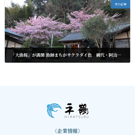
次の記事
「大漁桜」が満開 漁師まちがサクラダイ色 網代・阿治古神社
2020年2月22日
《企業情報》