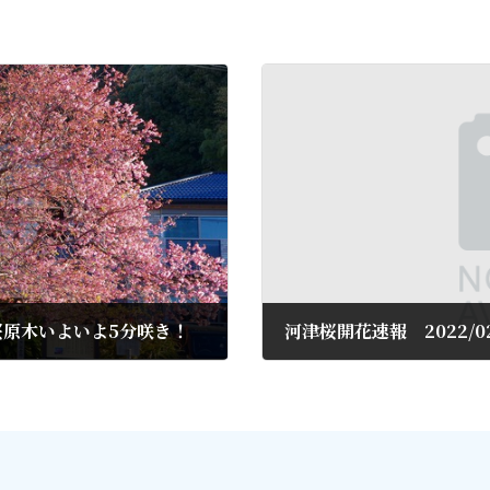
津桜原木いよいよ5分咲き！
河津桜開花速報 2022/
2022年2月25日