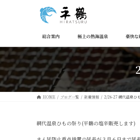
コ
ナ
ン
ビ
テ
ゲ
ン
ー
ツ
シ
総合案内
極上の熱海温泉
豪快な
へ
ョ
ス
ン
キ
に
ッ
移
プ
動
HOME
ブログ一覧
新着情報
2/26-27 網代温泉
網代温泉ひもの祭り(平鶴の塩辛販売します)
まん延防止重点措置の延長が３月６日まで延