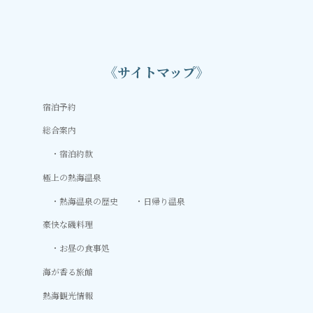
《サイトマップ》
宿泊予約
総合案内
宿泊約款
極上の熱海温泉
熱海温泉の歴史
日帰り温泉
豪快な磯料理
お昼の食事処
海が香る旅館
熱海観光情報