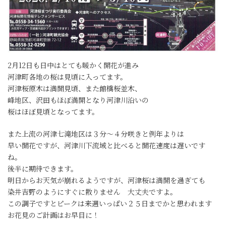
2月12日も日中はとても暖かく開花が進み
河津町各地の桜は見頃に入ってます。
河津桜原木は満開見頃、また館橋桜並木、
峰地区、沢田もほぼ満開となり河津川沿いの
桜はほぼ見頃となってます。
また上流の河津七滝地区は３分～４分咲きと例年よりは
早い開花ですが、河津川下流域と比べると開花速度は遅いです
ね。
後半に期待できます。
明日からお天気が崩れるようですが、河津桜は満開を過ぎても
染井吉野のようにすぐに散りません 大丈夫ですよ。
この調子ですとピークは来週いっぱい２５日までかと思われます
お花見のご計画はお早目に！