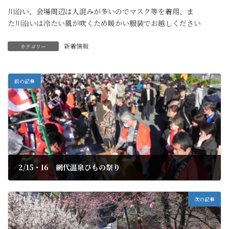
川沿い、会場周辺は人混みが多いのでマスク等を着用、ま
た川沿いは冷たい風が吹くため暖かい服装でお越しください
新着情報
カテゴリー
前の記事
2/15・16 網代温泉ひもの祭り
2020年2月10日
次の記事