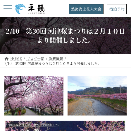
コ
ナ
ン
ビ
熱海海上花火大会
宿泊予約
テ
ゲ
ン
ー
ツ
シ
2/10 第30回 河津桜まつりは２月１０日
へ
ョ
ス
ン
より開催しました。
キ
に
ッ
移
プ
動
HOME
ブログ一覧
新着情報
2/10 第30回 河津桜まつりは２月１０日より開催しました。