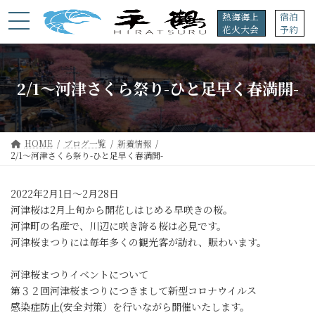
コ
ナ
熱海海上
宿泊
ン
ビ
花火大会
予約
テ
ゲ
ン
ー
ツ
シ
へ
ョ
2/1〜河津さくら祭り-ひと足早く春満開-
ス
ン
キ
に
ッ
移
プ
動
HOME
ブログ一覧
新着情報
2/1〜河津さくら祭り-ひと足早く春満開-
2022年2月1日～2月28日
河津桜は2月上旬から開花しはじめる早咲きの桜。
河津町の名産で、川辺に咲き誇る桜は必見です。
河津桜まつりには毎年多くの観光客が訪れ、賑わいます。
河津桜まつりイベントについて
第３２回河津桜まつりにつきまして新型コロナウイルス
感染症防止(安全対策）を行いながら開催いたします。