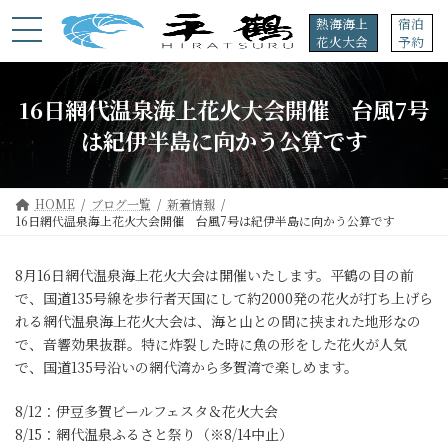
コ
ナ
熱海海上
宿泊
ン
ビ
花火大会
予約
テ
ゲ
ン
ー
ツ
シ
16日網代温泉海上花火大会開催 台風7号
へ
ョ
ス
ン
は紀伊半島に向かう公算です
キ
に
ッ
移
プ
動
HOME
ブログ一覧
新着情報
16日網代温泉海上花火大会開催 台風7号は紀伊半島に向かう公算です
8月16日網代温泉海上花火大会は開催いたします。平鶴の目の前
で、国道135号線を歩行者天国にして約2000発の花火が打ち上げら
れる網代温泉海上花火大会は、海と山との間に挟まれた地形なの
で、音響効果抜群。特に炸裂した時に魚の形をした花火が人気
で、国道135号沿いの網代湾から多賀湾で楽しめます。
8/12：伊豆多賀ビールフェスタ＆花火大会
8/15：網代温泉ふるさと祭り（※8/14中止）