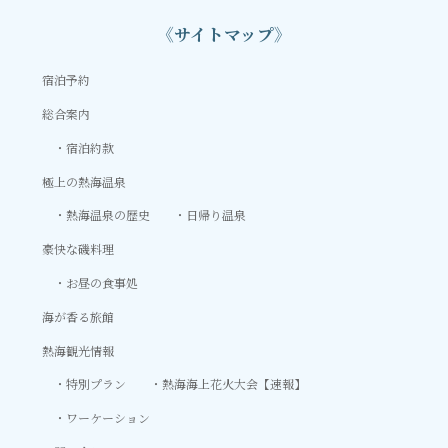
《サイトマップ》
宿泊予約
総合案内
宿泊約款
極上の熱海温泉
熱海温泉の歴史
日帰り温泉
豪快な磯料理
お昼の食事処
海が香る旅館
熱海観光情報
特別プラン
熱海海上花火大会【速報】
ワーケーション