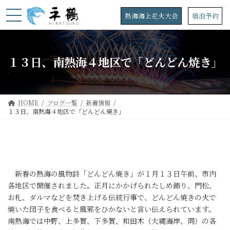
コ
ナ
ン
ビ
熱海海上花火大会
宿泊予約
テ
ゲ
ン
ー
ツ
シ
へ
ョ
１３日、南熱海４地区で「どんどん焼き」
ス
ン
キ
に
ッ
移
プ
動
HOME
ブログ一覧
新着情報
１３日、南熱海４地区で「どんどん焼き」
新春の熱海の風物詩「どんどん焼き」が１月１３日午前、市内
各地区で開催されました。正月にかかげられたしめ飾り、門松、
お札、ダルマなどを焚き上げる伝統行事で、どんどん焼きの火で
焼いた団子を食べると風邪をひかないと言い伝えられています。
南熱海では中野、上多賀、下多賀、和田木（大縄海岸、同）の各