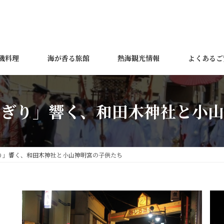
磯料理
海が香る旅館
熱海観光情報
よくあるご
ゃぎり」響く、和田木神社と小山
り」響く、和田木神社と小山神明宮の子供たち