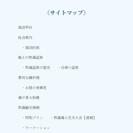
《サイトマップ》
宿泊予約
総合案内
宿泊約款
極上の熱海温泉
熱海温泉の歴史
日帰り温泉
豪快な磯料理
お昼の食事処
海が香る旅館
熱海観光情報
特別プラン
熱海海上花火大会【速報】
ワーケーション