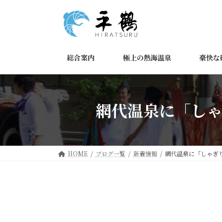
コ
ナ
ン
ビ
テ
ゲ
ン
ー
ツ
シ
総合案内
極上の熱海温泉
豪快な
へ
ョ
ス
ン
キ
に
ッ
移
網代温泉に「し
プ
動
HOME
ブログ一覧
新着情報
網代温泉に「しゃぎ