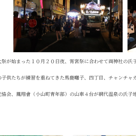
大祭が始まった１０月２０日夜、宵宮祭に合わせて両神社の氏
の子供たちが練習を重ねてきた馬鹿囃子、四丁目、チャンチャ
光協会、鳳翔會（小山町青年部）の山車４台が網代温泉の氏子