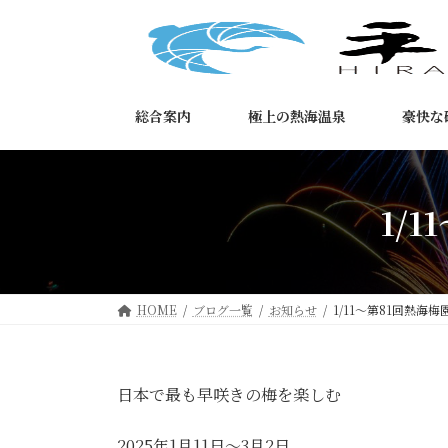
コ
ナ
ン
ビ
テ
ゲ
ン
ー
ツ
シ
総合案内
極上の熱海温泉
豪快な
へ
ョ
ス
ン
キ
に
ッ
移
1/
プ
動
HOME
ブログ一覧
お知らせ
1/11～第81回熱海梅
日本で最も早咲きの梅を楽しむ
2025年1月11日～3月2日