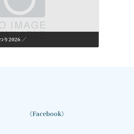
り2026 ／
《Facebook》