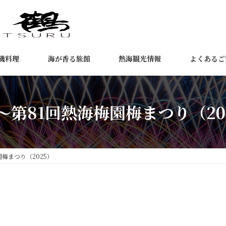
磯料理
海が香る旅館
熱海観光情報
よくあるご
11～第81回熱海梅園梅まつり（20
園梅まつり（2025）