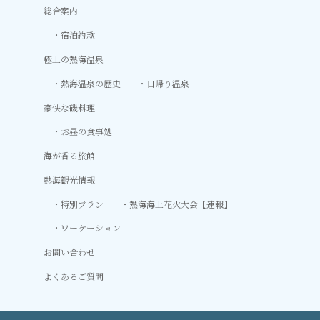
総合案内
宿泊約款
極上の熱海温泉
熱海温泉の歴史
日帰り温泉
豪快な磯料理
お昼の食事処
海が香る旅館
熱海観光情報
特別プラン
熱海海上花火大会【速報】
ワーケーション
お問い合わせ
よくあるご質問