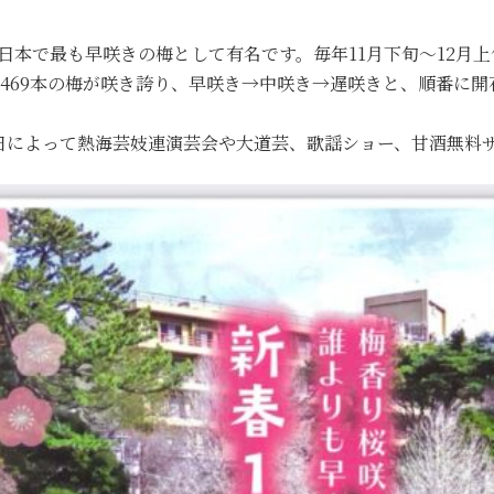
、 日本で最も早咲きの梅として有名です。毎年11月下旬～12
種・469本の梅が咲き誇り、早咲き→中咲き→遅咲きと、順番に
日によって熱海芸妓連演芸会や大道芸、歌謡ショー、甘酒無料