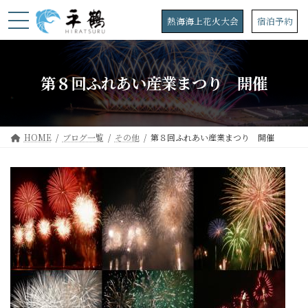
コ
ナ
ン
ビ
熱海海上花火大会
宿泊予約
テ
ゲ
ン
ー
ツ
シ
へ
ョ
第８回ふれあい産業まつり 開催
ス
ン
キ
に
ッ
移
プ
動
HOME
ブログ一覧
その他
第８回ふれあい産業まつり 開催