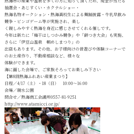
熱海市の産業や温泉を多くの方に知って頂くため、現金が当たる
抽選会・あじすくい・カクテルショー・
熱海名物オークション・熱海高校生による舞踊披露・牛乳早飲み
競争・ビンゴゲーム等が実施され、楽し
く親しみやすく熱海を身近に感じさせてくれる催しです。
今年は新たに「梅干はしつかみ競争」や「餅つき大会」も実施、
さらに「伊豆山温泉 朝めしまつり」の
出店もあります。その他、お子様向けの昔遊びや体験コーナーで
のお土産作り、不動産相談など、様々な
体験ができます。
海に面した会場で、ご家族そろってお楽しみ下さい
【第8回熱海ふれあい産業まつり】
日程／4/17（土）・18（日） 10:00～16:00
会場／親水公園
問合せ／熱海商工会議所0557-81-9251
http://www.atamicci.or.jp/