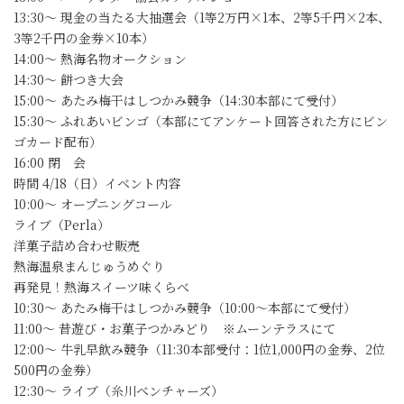
13:30～ 現金の当たる大抽選会（1等2万円×1本、2等5千円×2本、
3等2千円の金券×10本）
14:00～ 熱海名物オークション
14:30～ 餅つき大会
15:00～ あたみ梅干はしつかみ競争（14:30本部にて受付）
15:30～ ふれあいビンゴ（本部にてアンケート回答された方にビン
ゴカード配布）
16:00 閉 会
時間 4/18（日）イベント内容
10:00～ オープニングコール
ライブ（Perla）
洋菓子詰め合わせ販売
熱海温泉まんじゅうめぐり
再発見！熱海スイーツ味くらべ
10:30～ あたみ梅干はしつかみ競争（10:00～本部にて受付）
11:00～ 昔遊び・お菓子つかみどり ※ムーンテラスにて
12:00～ 牛乳早飲み競争（11:30本部受付：1位1,000円の金券、2位
500円の金券）
12:30～ ライブ（糸川ベンチャーズ）