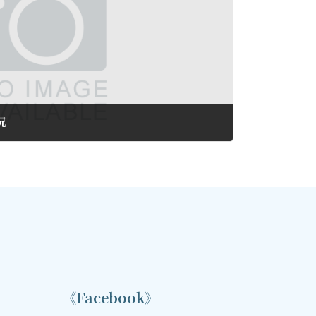
況
《Facebook》