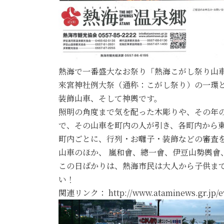
熱海で一番盛大なお祭り「熱海こがし祭り山
來宮神社例大祭（通称：こがし祭り）の一環と
装飾山車、そして神輿です。
照明の角度まで気を配った木彫りや、その年
で、その山車を町内の人が引き、各町内から
町内ごとに、行列・お囃子・装飾などの審査を
山車のほか、 嵐和會、總一會、伊豆山勢輿會
この日ばかりは、熱海市民は大人から子供まで
い！
関連リンク： http://www.ataminews.gr.jp/ev