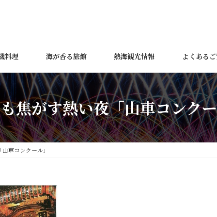
磯料理
海が香る旅館
熱海観光情報
よくあるご
をも焦がす熱い夜「山車コンクー
「山車コンクール」