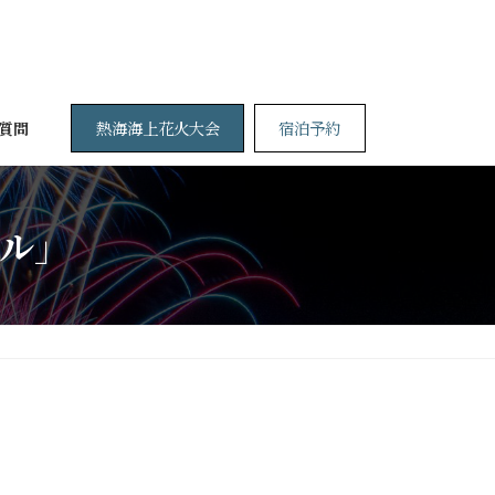
熱海海上花火大会
宿泊予約
質問
ル」