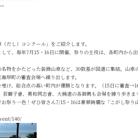
車（だし）コンクール」をご紹介します。
して、毎年7月15・16日に開催、祭りの主役は、各町内から
の名物をかたどった装飾山車など、30数基が国道に集結。山車
東海岸町の審査会場へ繰り出します。
受け、総合点の高い町内が優勝となります。（15日に審査→1
、若獅子會、勇和同志會、大楠連の各御輿も会場を練り歩きま
お祭り一色！ぜひ皆さん7/15・16は豪華絢爛な「こがし祭
ent/140/