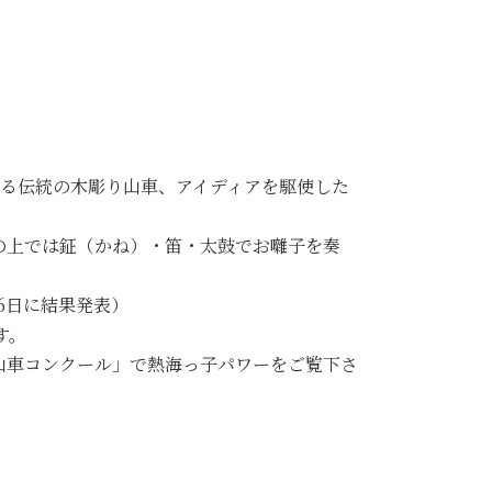
出る伝統の木彫り山車、アイディアを駆使した
の上では鉦（かね）・笛・太鼓でお囃子を奏
6日に結果発表）
す。
り山車コンクール」で熱海っ子パワーをご覧下さ