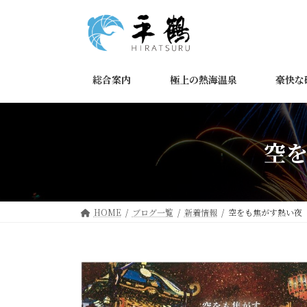
コ
ナ
ン
ビ
テ
ゲ
ン
ー
ツ
シ
総合案内
極上の熱海温泉
豪快な
へ
ョ
ス
ン
キ
に
ッ
移
空
プ
動
HOME
ブログ一覧
新着情報
空をも焦がす熱い夜