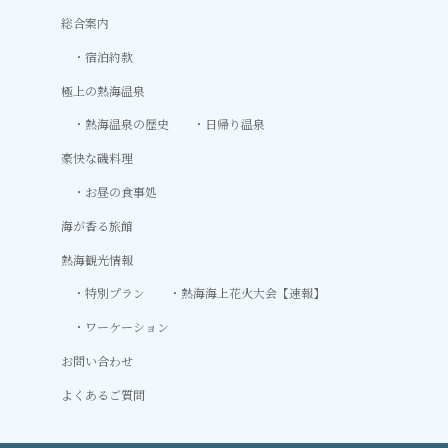
総合案内
宿泊約款
極上の熱海温泉
熱海温泉の歴史
日帰り温泉
豪快な磯料理
お昼の食事処
海が香る旅館
熱海観光情報
特別プラン
熱海海上花火大会【速報】
ワーケーション
お問い合わせ
よくあるご質問