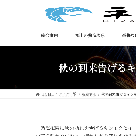
コ
ナ
ン
ビ
テ
ゲ
ン
ー
ツ
シ
総合案内
極上の熱海温泉
豪快な
へ
ョ
ス
ン
キ
に
ッ
移
秋の到来告げる
プ
動
HOME
ブログ一覧
新着情報
秋の到来告げるキン
熱海梅園に秋の訪れを告げるキンモクセイ（