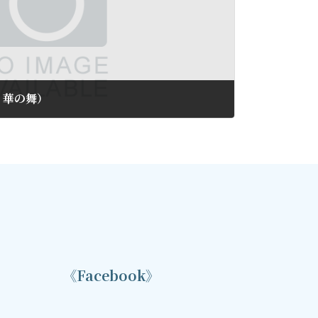
り華の舞）
《Facebook》