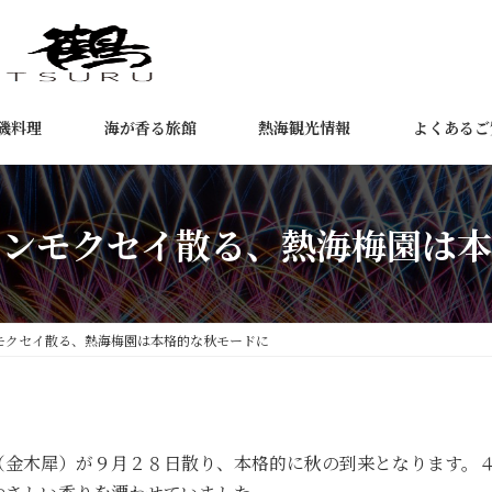
磯料理
海が香る旅館
熱海観光情報
よくあるご
キンモクセイ散る、熱海梅園は本
モクセイ散る、熱海梅園は本格的な秋モードに
金木犀）が９月２８日散り、本格的に秋の到来となります。４