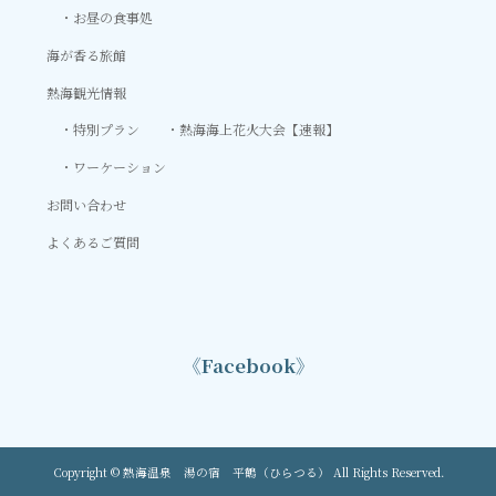
お昼の食事処
海が香る旅館
熱海観光情報
特別プラン
熱海海上花火大会【速報】
ワーケーション
お問い合わせ
よくあるご質問
《Facebook》
Copyright © 熱海温泉 湯の宿 平鶴（ひらつる） All Rights Reserved.