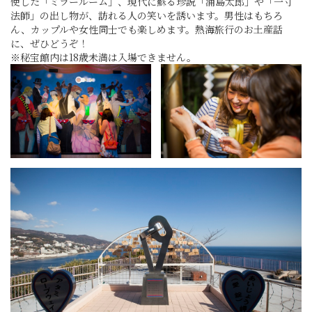
使した「ミラールーム」、現代に蘇る珍説「浦島太郎」や「一寸
法師」の出し物が、訪れる人の笑いを誘います。男性はもちろ
ん、カップルや女性同士でも楽しめます。熱海旅行のお土産話
に、ぜひどうぞ！
※秘宝館内は18歳未満は入場できません。