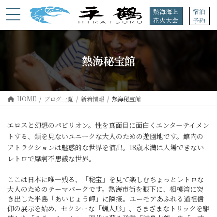
コ
ナ
熱海海上
宿泊
ン
ビ
花火大会
予約
テ
ゲ
ン
ー
ツ
シ
へ
ョ
熱海秘宝館
ス
ン
キ
に
ッ
移
プ
動
HOME
ブログ一覧
新着情報
熱海秘宝館
エロスと幻想のパビリオン。性を真面目に面白くエンターテイメン
トする、類を見ないユニークな大人のための遊園地です。館内の
アトラクションは魅惑的な世界を演出。18歳未満は入場できない
レトロで摩訶不思議な世界。
ここは日本に唯一残る、「秘宝」を見て楽しむちょっとレトロな
大人のためのテーマパークです。熱海市街を眼下に、相模湾に突
き出した半島「あいじょう岬」に隣接。ユーモアあふれる道祖信
仰の展示を始め、セクシーな「蝋人形」、さまざまなトリックを駆