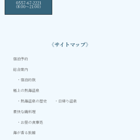
0557-67-2221
（8:00〜21:00）
《サイトマップ》
宿泊予約
総合案内
宿泊約款
極上の熱海温泉
熱海温泉の歴史
日帰り温泉
豪快な磯料理
お昼の食事処
海が香る旅館