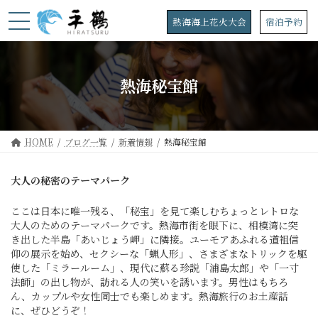
コ
ナ
ン
ビ
熱海海上花火大会
宿泊予約
テ
ゲ
ン
ー
ツ
シ
へ
ョ
熱海秘宝館
ス
ン
キ
に
ッ
移
プ
動
HOME
ブログ一覧
新着情報
熱海秘宝館
大人の秘密のテーマパーク
ここは日本に唯一残る、「秘宝」を見て楽しむちょっとレトロな
大人のためのテーマパークです。熱海市街を眼下に、相模湾に突
き出した半島「あいじょう岬」に隣接。ユーモアあふれる道祖信
仰の展示を始め、セクシーな「蝋人形」、さまざまなトリックを駆
使した「ミラールーム」、現代に蘇る珍説「浦島太郎」や「一寸
法師」の出し物が、訪れる人の笑いを誘います。男性はもちろ
ん、カップルや女性同士でも楽しめます。熱海旅行のお土産話
に、ぜひどうぞ！