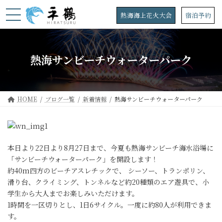
コ
ナ
ン
ビ
熱海海上花火大会
宿泊予約
テ
ゲ
ン
ー
ツ
シ
へ
ョ
熱海サンビーチウォーターパーク
ス
ン
キ
に
ッ
移
プ
動
HOME
ブログ一覧
新着情報
熱海サンビーチウォーターパーク
本日より22日より8月27日まで、今夏も熱海サンビーチ海水浴場に
「サンビーチウォーターパーク」を開設します！
約40m四方のビーチアスレチックで、 シーソー、トランポリン、
滑り台、クライミング、トンネルなど約20種類のエア遊具で、小
学生から大人までお楽しみいただけます。
1時間を一区切りとし、1日6サイクル。一度に約80人が利用できま
す。