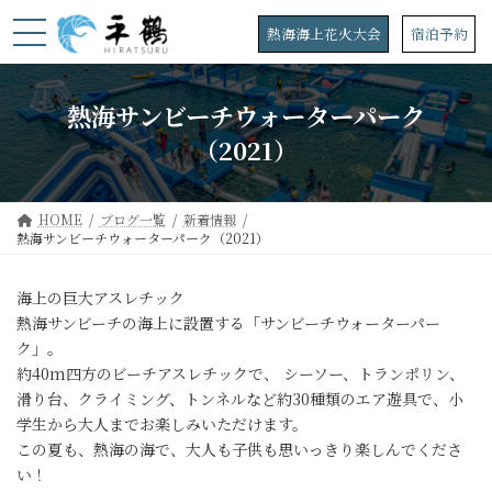
コ
ナ
ン
ビ
熱海海上花火大会
宿泊予約
テ
ゲ
ン
ー
ツ
シ
熱海サンビーチウォーターパーク
へ
ョ
ス
ン
（2021）
キ
に
ッ
移
プ
動
HOME
ブログ一覧
新着情報
熱海サンビーチウォーターパーク（2021）
海上の巨大アスレチック
熱海サンビーチの海上に設置する「サンビーチウォーターパー
ク」。
約40m四方のビーチアスレチックで、 シーソー、トランポリン、
滑り台、クライミング、トンネルなど約30種類のエア遊具で、小
学生から大人までお楽しみいただけます。
この夏も、熱海の海で、大人も子供も思いっきり楽しんでくださ
い！