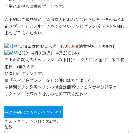
非常にお得なお薦めプランです。
ご予約はご意見欄に「貸切露天付あわびの踊り焼き・伊勢海老お
造りプラン」とお申し込みください。ひとプラン1室大人2名様以
上でご予約ください。
料金/
１泊２食付お１人様
18,000円
(消費税別･入湯税別)
期間/
2019年4月8日(月)～4月25日(木)
※上記の期間内のカレンダーの平日(ピンクの日)と金･日･休日 特
定日Ⅰ(黄色の日)
に適用のプランです。
※「花火大会プラン」等との併用はできません。
※特別プラン謝恩プランの場合は個室でのご夕食やお部屋の
リクエストは承れませんので御了承ください。
→ご予約はこちらからどうぞ！
チェックイン予定日：
未選択
泊数：