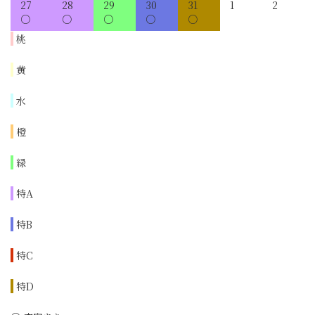
27
28
29
30
31
1
2
桃
黄
水
橙
緑
特A
特B
特C
特D