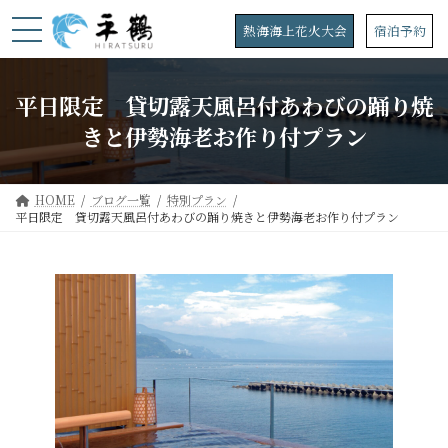
コ
ナ
ン
ビ
熱海海上花火大会
宿泊予約
テ
ゲ
ン
ー
ツ
シ
平日限定 貸切露天風呂付あわびの踊り焼
へ
ョ
ス
ン
きと伊勢海老お作り付プラン
キ
に
ッ
移
プ
動
HOME
ブログ一覧
特別プラン
平日限定 貸切露天風呂付あわびの踊り焼きと伊勢海老お作り付プラン