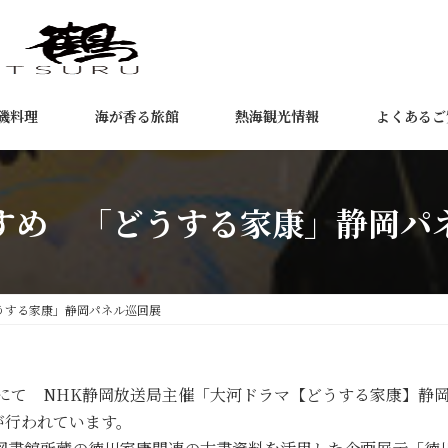
磯料理
海が香る旅館
熱海観光情報
よくあるご
すめ 「どうする家康」静岡パ
うする家康」静岡パネル巡回展
書館にて NHK静岡放送局主催「大河ドラマ【どうする家康】
が行われています。