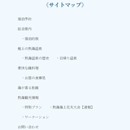
《サイトマップ》
宿泊予約
総合案内
宿泊約款
極上の熱海温泉
熱海温泉の歴史
日帰り温泉
豪快な磯料理
お昼の食事処
海が香る旅館
熱海観光情報
特別プラン
熱海海上花火大会【速報】
ワーケーション
お問い合わせ