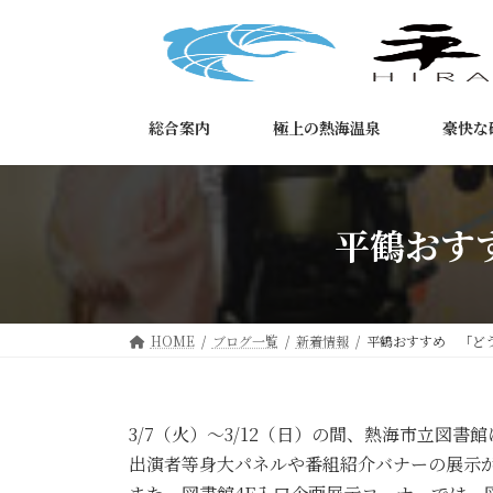
コ
ナ
ン
ビ
テ
ゲ
ン
ー
ツ
シ
総合案内
極上の熱海温泉
豪快な
へ
ョ
ス
ン
キ
に
ッ
移
平鶴おす
プ
動
HOME
ブログ一覧
新着情報
平鶴おすすめ 「ど
3/7（火）～3/12（日）の間、熱海市立図
出演者等身大パネルや番組紹介バナーの展示