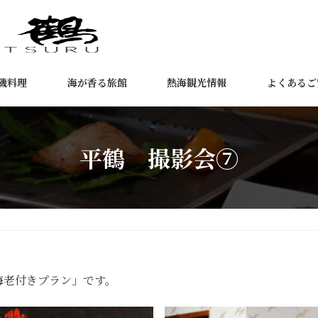
磯料理
海が香る旅館
熱海観光情報
よくあるご
平鶴 撮影会⑦
海老付きプラン」です。