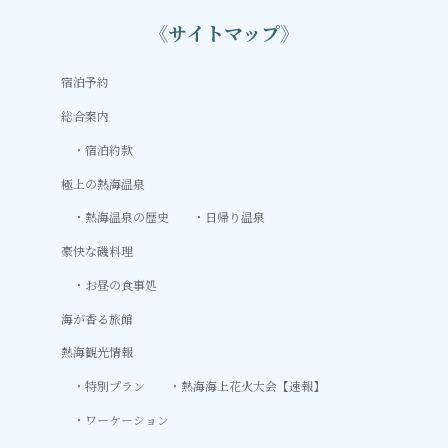
《サイトマップ》
宿泊予約
総合案内
宿泊約款
極上の熱海温泉
熱海温泉の歴史
日帰り温泉
豪快な磯料理
お昼の食事処
海が香る旅館
熱海観光情報
特別プラン
熱海海上花火大会【速報】
ワーケーション