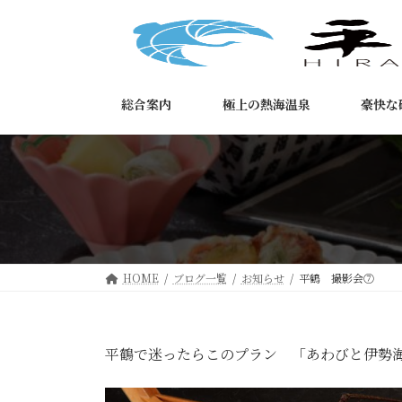
コ
ナ
ン
ビ
テ
ゲ
ン
ー
ツ
シ
総合案内
極上の熱海温泉
豪快な
へ
ョ
ス
ン
キ
に
ッ
移
プ
動
HOME
ブログ一覧
お知らせ
平鶴 撮影会⑦
平鶴で迷ったらこのプラン 「あわびと伊勢